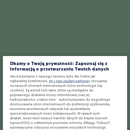
wszystko: zła temperatura wina. Nie jest
S
dobrze, kiedy wino jest za zimne, jeszcze gorzej,
z
a
gdy jest za ciepłe. A każdy popełnił kiedyś ten
m
Czytaj więcej
błąd i zapomniał na czas schłodzić butelkę. Są
p
sposoby na takie zaniedbanie, ale przede
a
n
wszystkim trzeba pamiętać o kilku zasadach.
i
a
B
o
r
Dbamy o Twoją prywatność: Zapoznaj się z
d
informacją o przetwarzaniu Twoich danych
e
a
Aby korzystanie z naszego Serwisu było dla Ciebie jak
najbardziej komfortowe,
my i nasi zaufani partnerzy
stosujemy
u
na naszych stronach internetowych różne technologie (np.
x
cookies). Są wśród nich takie, które są niezbędne do
poprawnego działania strony internetowej oraz jej
R
funkcjonalności, a także inne - wykorzystywane do wygodnego
i
dostosowania stron internetowych do preferencji użytkownika,
o
Whisky food-pairing
tworzenia anonimowych statystyk lub wyświetlania
j
spersonalizowanych treści (reklamowych). W ramach tych
a
działań, może mieć miejsce transfer danych do krajów trzecich
(spoza EOG) o odmiennym poziomie ochrony. Klikając "Odrzuć",
T
automatycznie odrzucisz stosowanie wszystkich technologii,
Czerwone wino i kaczka, białe wino i ryba – to