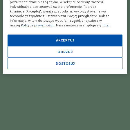
o
poza technicznie niezbędnymi. W sekcji "Dostosuj", możesz
klasyczne połączenia, które nawet początkujący
s
indywidualnie dostosować swoje preferencje. Poprzez
amator procentowych trunków jest w stanie
kliknięcie "Akceptuj", wyrażasz zgodę na wykorzystywanie ww.
k
technologii zgodnie z ustawieniami Twojej przeglądarki. Dalsze
a
wymienić jednym tchem. O ile w przypadku wina
informacje, w tym dotyczące wycofania zgód, znajdziesz w
n
to bułka z masłem – z whisky to już twardszy
naszej
Polityce prywatności
. Nasza metryczka znajduje się
tutaj
.
i
orzech do zgryzienia. Winnica Lidla przedstawia
a
kilka prostych zasad, które warto znać, żeby
Czytaj więcej
AKCEPTUJ
P
później móc je… łamać!
i
e
ODRZUĆ
m
o
DOSTOSUJ
n
t
D
o
l
i
n
a
R
o
d
a
Sztuka toastu