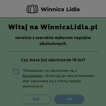
-20 ZŁ ZA NEWSLETTER –
ZAPISZ SIĘ
Witaj na WinnicaLidla.pl
Szuka
Wina
serwisie z szerokim wyborem napojów
S
Wina
Whisky
Rum
Alkohole mocne
alkoholowych.
m
a
k
Czy masz już ukończone 18 lat?
W
y
t
*Oświadczam, że zapoznałem się z
r
Regulaminem
i akceptuję go oraz potwierdzam
a
w
chęć zapoznania się z ofertą napojów
n
alkoholowych
e
P
NIE
TAK
ó
O WINIE
O WHISKY
DRINKI/PRZEP
ł