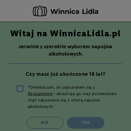
-20 ZŁ ZA NEWSLETTER –
ZAPISZ SIĘ
Witaj na WinnicaLidla.pl
Szuka
Wina
serwisie z szerokim wyborem napojów
S
Wina
Whisky
Rum
Alkohole mocne
alkoholowych.
m
a
k
Wino ze szczepu Riesling
Czy masz już ukończone 18 lat?
W
y
t
*Oświadczam, że zapoznałem się z
r
Regulaminem
i akceptuję go oraz potwierdzam
a
w
Filtruj i sortuj
chęć zapoznania się z ofertą napojów
n
alkoholowych
e
Siatka
Lista
14
produktów
P
NIE
TAK
ó
ł