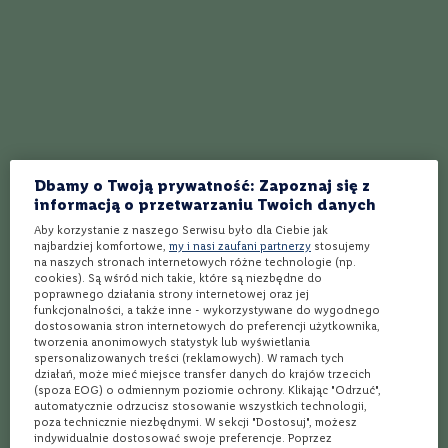
W
ę
g
r
y
N
i
5
(1 opinia)
4.8
(29 opinii)
Ocena:
Ocena:
e
Brandy
Brandy
m
Torres Jaime I 30YO
Torres 15YO Brandy + 2
Dbamy o Twoją prywatność: Zapoznaj się z
c
Brandy + 2 szklanki |
szklanki | Zestaw | 0,7L |
informacją o przetwarzaniu Twoich danych
y
Zestaw | 0,7L | 38%
40%
Hiszpania
Hiszpania
Aby korzystanie z naszego Serwisu było dla Ciebie jak
N
najbardziej komfortowe,
my i nasi zaufani partnerzy
stosujemy
Zawartość Alkoholu
Zawartość Alkoholu
38%
40%
o
na naszych stronach internetowych różne technologie (np.
w
cookies). Są wśród nich takie, które są niezbędne do
a
poprawnego działania strony internetowej oraz jej
Z
funkcjonalności, a także inne - wykorzystywane do wygodnego
dostosowania stron internetowych do preferencji użytkownika,
e
tworzenia anonimowych statystyk lub wyświetlania
l
15% przy min. 2 szt.
spersonalizowanych treści (reklamowych). W ramach tych
a
549,99 zł
169,99 zł
działań, może mieć miejsce transfer danych do krajów trzecich
n
(spoza EOG) o odmiennym poziomie ochrony. Klikając "Odrzuć",
d
automatycznie odrzucisz stosowanie wszystkich technologii,
i
poza technicznie niezbędnymi. W sekcji "Dostosuj", możesz
a
indywidualnie dostosować swoje preferencje. Poprzez