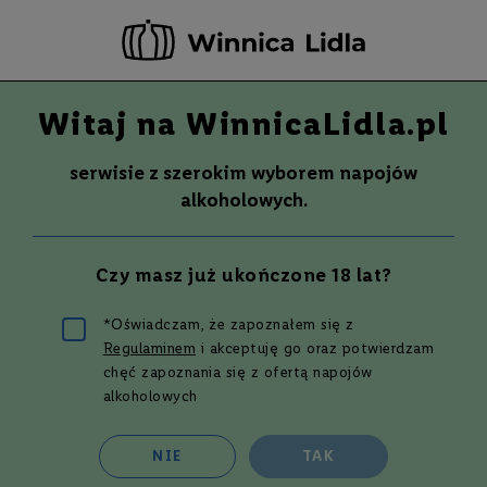
-20 ZŁ ZA NEWSLETTER –
ZAPISZ SIĘ
Witaj na WinnicaLidla.pl
Szuka
Wina
serwisie z szerokim wyborem napojów
S
Wina
Whisky
Rum
Alkohole mocne
alkoholowych.
m
a
k
Brandy
Czy masz już ukończone 18 lat?
W
y
t
*Oświadczam, że zapoznałem się z
r
Regulaminem
i akceptuję go oraz potwierdzam
a
w
Filtruj i sortuj
chęć zapoznania się z ofertą napojów
n
alkoholowych
e
Siatka
Lista
27
produktów
P
NIE
TAK
ó
ł