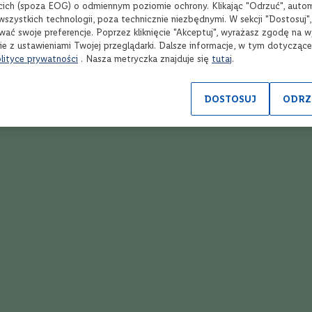
cich (spoza EOG) o odmiennym poziomie ochrony. Klikając "Odrzuć", auto
wszystkich technologii, poza technicznie niezbędnymi. W sekcji "Dostosuj"
wać swoje preferencje. Poprzez kliknięcie "Akceptuj", wyrażasz zgodę na 
Wina
ie z ustawieniami Twojej przeglądarki. Dalsze informacje, w tym dotycząc
lityce prywatności
. Nasza metryczka znajduje się
tutaj
.
DOSTOSUJ
ODRZ
Białe
R
Dopasuj do: