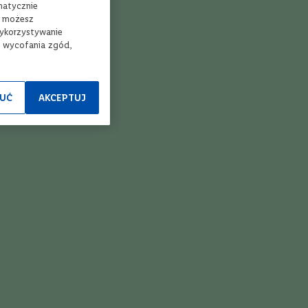
matycznie
, możesz
wykorzystywanie
e wycofania zgód,
UĆ
AKCEPTUJ
óżowe
Musujące