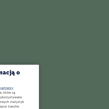
Bestsellery
macją o
 partnerzy
e, które są
 wykorzystywane
mowych statystyk
jsce transfer