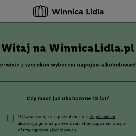
-20 ZŁ ZA NEWSLETTER –
ZAPISZ SIĘ
Szukaj
% Promocje %
Ostatnie sztuki
Nowości
Witaj na WinnicaLidla.pl
serwisie z szerokim wyborem napojów alkoholowych
Czy masz już ukończone 18 lat?
*Oświadczam, że zapoznałem się z
Regulaminem
i
akceptuję go oraz potwierdzam chęć zapoznania się z
ofertą napojów alkoholowych