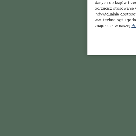
USA
danych do krajów trze
odrzucisz stosowanie 
Szwecja
indywidualnie dostoso
Region
ww. technologii zgodn
Campbeltown
znajdziesz w naszej
Po
Highland
Island
Islay
Lowland
Speyside
Yorkshire
Cena
Czerwone
Whisky
do
100
zł
Whisky
do
150
zł