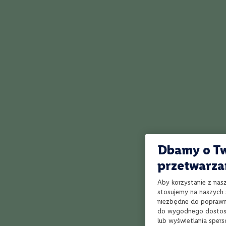
intensywne
Musujące
Rum
Whisky
Gatunek
Single
Malt
Najwyżej oceniane
Blended
Bourbon
Grain
Rye
Dbamy o Tw
Tennessee
przetwarza
Kraj
Irlandia
Aby korzystanie z nas
Japonia
stosujemy na naszych s
Szkocja
niezbędne do poprawne
do wygodnego dostoso
Tajwan
lub wyświetlania sper