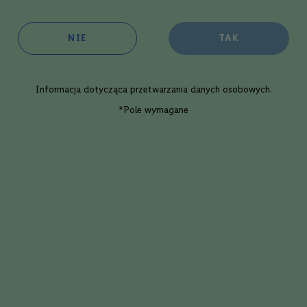
NIE
TAK
Informacja dotycząca
przetwarzania danych osobowych
.
*Pole wymagane
Polecamy
Szkocja
Włochy