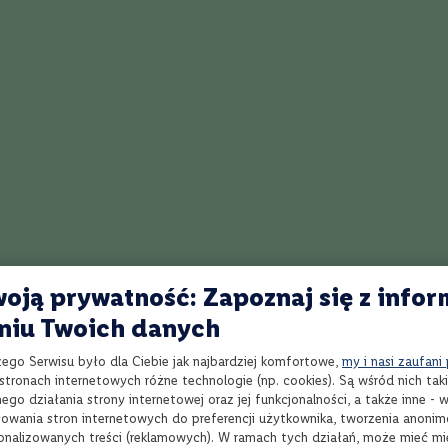
Nowości
Strefa marek
oją prywatność: Zapoznaj się z infor
niu Twoich danych
zego Serwisu było dla Ciebie jak najbardziej komfortowe,
my i nasi zaufani
tronach internetowych różne technologie (np. cookies). Są wśród nich taki
go działania strony internetowej oraz jej funkcjonalności, a także inne -
wania stron internetowych do preferencji użytkownika, tworzenia anoni
sonalizowanych treści (reklamowych). W ramach tych działań, może mieć mie