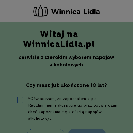
-20 ZŁ ZA NEWSLETTER –
ZAPISZ SIĘ
Witaj na
Szuka
Wina
WinnicaLidla.pl
S
Wina
Whisky
Rum
Alkohole mocne
m
serwisie z szerokim wyborem napojów
a
alkoholowych.
k
W
y
Czy masz już ukończone 18 lat?
t
r
a
*Oświadczam, że zapoznałem się z
w
Drinki z brandy – 5
Regulaminem
i akceptuję go oraz potwierdzam
n
e
chęć zapoznania się z ofertą napojów
alkoholowych
pomysłów
P
ó
ł