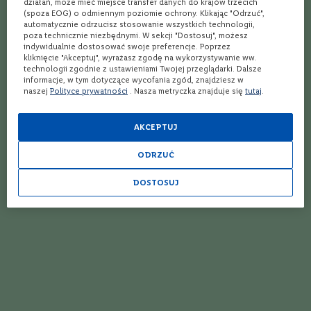
działań, może mieć miejsce transfer danych do krajów trzecich
W
(spoza EOG) o odmiennym poziomie ochrony. Klikając "Odrzuć",
ę
automatycznie odrzucisz stosowanie wszystkich technologii,
g
poza technicznie niezbędnymi. W sekcji "Dostosuj", możesz
indywidualnie dostosować swoje preferencje. Poprzez
r
kliknięcie "Akceptuj", wyrażasz zgodę na wykorzystywanie ww.
y
technologii zgodnie z ustawieniami Twojej przeglądarki. Dalsze
informacje, w tym dotyczące wycofania zgód, znajdziesz w
N
naszej
Polityce prywatności
. Nasza metryczka znajduje się
tutaj
.
i
e
m
AKCEPTUJ
c
y
ODRZUĆ
N
o
DOSTOSUJ
w
a
Z
e
l
Asphalt
a
n
d
i
a
Wszystkim zastanawiającym się, z czym pić brandy, odpowiadamy: