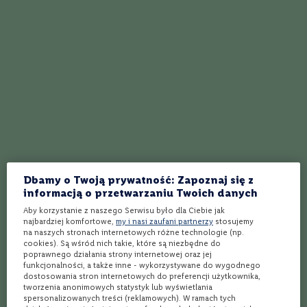
C
h
10 ml syropu cukrowego
i
l
kilku kropel
Angostury
e
20 ml wody sodowej
A
skórki pomarańczy
u
s
1 dużej kostki lodu
t
r
a
Dokładnie wymieszaj w szklance cukier z Angosturą i wodą sodową, a
l
następnie dodaj kostkę lodu.
i
a
W dalszej kolejności dolej brandy.
Dbamy o Twoją prywatność: Zapoznaj się z
Po ponownym wymieszaniu i schłodzeniu składników możesz dodać
P
informacją o przetwarzaniu Twoich danych
skórkę pomarańczy.
o
Aby korzystanie z naszego Serwisu było dla Ciebie jak
r
Drink Brandy Old Fashioned jest gotowy do wypicia!
najbardziej komfortowe,
my i nasi zaufani partnerzy
stosujemy
t
na naszych stronach internetowych różne technologie (np.
u
cookies). Są wśród nich takie, które są niezbędne do
g
poprawnego działania strony internetowej oraz jej
a
funkcjonalności, a także inne - wykorzystywane do wygodnego
l
dostosowania stron internetowych do preferencji użytkownika,
i
tworzenia anonimowych statystyk lub wyświetlania
a
spersonalizowanych treści (reklamowych). W ramach tych