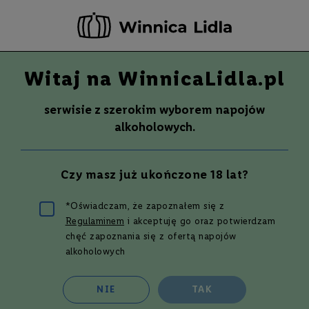
-20 ZŁ ZA NEWSLETTER –
ZAPISZ SIĘ
Witaj na WinnicaLidla.pl
Szuka
Wina
serwisie z szerokim wyborem napojów
S
Wina
Whisky
Rum
Alkohole mocne
alkoholowych.
m
a
k
Szwedzka whisky
Czy masz już ukończone 18 lat?
W
y
t
*Oświadczam, że zapoznałem się z
r
Regulaminem
i akceptuję go oraz potwierdzam
a
w
Filtruj i sortuj
chęć zapoznania się z ofertą napojów
n
alkoholowych
e
Siatka
Lista
14
produktów
P
NIE
TAK
ó
ł