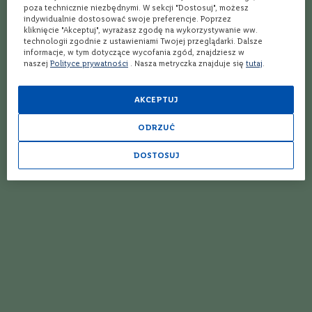
poza technicznie niezbędnymi. W sekcji "Dostosuj", możesz
e
indywidualnie dostosować swoje preferencje. Poprzez
m
kliknięcie "Akceptuj", wyrażasz zgodę na wykorzystywanie ww.
p
technologii zgodnie z ustawieniami Twojej przeglądarki. Dalsze
r
informacje, w tym dotyczące wycofania zgód, znajdziesz w
a
naszej
Polityce prywatności
. Nasza metryczka znajduje się
tutaj
.
n
i
l
AKCEPTUJ
l
o
ODRZUĆ
C
h
DOSTOSUJ
a
r
d
Whisky
Whisky
o
High Coast Hav | 0,7L | 48%
High Coast Alv | 0,7L | 46%
n
n
Szwecja
Szwecja
a
y
Single Malt
Single Malt
Zawartość Alkoholu
Zawartość Alkoholu
48%
46%
P
i
n
o