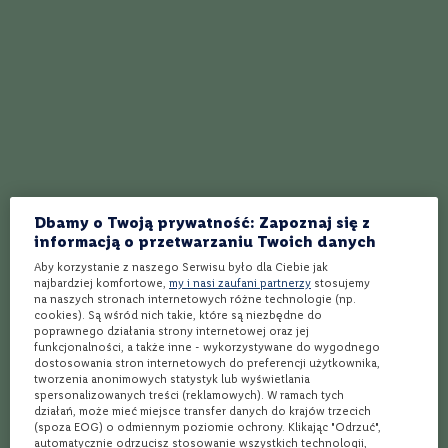
C
a
b
e
r
n
e
t
S
a
u
Whisky
Whisky
v
Isle Of Lime Midaik Single
High Coast Timmer |48% |
Dbamy o Twoją prywatność: Zapoznaj się z
i
Malt | 0,5 L| 46%
0,7L
g
informacją o przetwarzaniu Twoich danych
Szwecja
Szwecja
n
Aby korzystanie z naszego Serwisu było dla Ciebie jak
o
Single Malt
Single Malt
najbardziej komfortowe,
my i nasi zaufani partnerzy
stosujemy
n
na naszych stronach internetowych różne technologie (np.
Zawartość Alkoholu
Zawartość Alkoholu
46%
48%
cookies). Są wśród nich takie, które są niezbędne do
M
poprawnego działania strony internetowej oraz jej
e
funkcjonalności, a także inne - wykorzystywane do wygodnego
r
dostosowania stron internetowych do preferencji użytkownika,
l
tworzenia anonimowych statystyk lub wyświetlania
o
spersonalizowanych treści (reklamowych). W ramach tych
289,99 zł
289,99 zł
t
działań, może mieć miejsce transfer danych do krajów trzecich
(spoza EOG) o odmiennym poziomie ochrony. Klikając "Odrzuć",
automatycznie odrzucisz stosowanie wszystkich technologii,
T