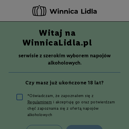
-20 ZŁ ZA NEWSLETTER –
ZAPISZ SIĘ
Witaj na
Szuka
Wina
WinnicaLidla.pl
S
Wina
Whisky
Rum
Alkohole mocne
m
serwisie z szerokim wyborem napojów
a
alkoholowych.
k
W
y
Czy masz już ukończone 18 lat?
t
r
a
*Oświadczam, że zapoznałem się z
w
​Whisky ze Szkocji —
Regulaminem
i akceptuję go oraz potwierdzam
n
e
chęć zapoznania się z ofertą napojów
alkoholowych
5 najlepszych
P
ó
ł