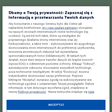
Destylarnie w Szkocji – te miejsca musisz odwiedzić!
C
a
Ranking whisky do 150 zł - Znajdź doskonałe trunki w przystępnej
Dbamy o Twoją prywatność: Zapoznaj się z
b
cenie
informacją o przetwarzaniu Twoich danych
e
r
Aby korzystanie z naszego Serwisu było dla Ciebie jak
n
Ranking Whisky Dymnej - Przewodnik po intensywności dymu w
najbardziej komfortowe,
my i nasi zaufani partnerzy
stosujemy
e
whisky
na naszych stronach internetowych różne technologie (np.
t
cookies). Są wśród nich takie, które są niezbędne do
S
poprawnego działania strony internetowej oraz jej
Talisker – co musisz wiedzieć o tej whisky?
a
funkcjonalności, a także inne - wykorzystywane do wygodnego
u
dostosowania stron internetowych do preferencji użytkownika,
Whisky Islay – co warto wiedzieć?
v
tworzenia anonimowych statystyk lub wyświetlania
i
spersonalizowanych treści (reklamowych). W ramach tych
g
Whisky do 200 zł – jak wybrać trunek w tej cenie? [6 konkretnych
działań, może mieć miejsce transfer danych do krajów trzecich
n
(spoza EOG) o odmiennym poziomie ochrony. Klikając "Odrzuć",
propozycji]
automatycznie odrzucisz stosowanie wszystkich technologii,
o
poza technicznie niezbędnymi. W sekcji "Dostosuj", możesz
n
Whisky 12-letnia: która jest najlepsza i co musisz o niej wiedzieć?
indywidualnie dostosować swoje preferencje. Poprzez
kliknięcie "Akceptuj", wyrażasz zgodę na wykorzystywanie ww.
M
Whisky torfowe ranking – zanurz się w intensywnym smaku torfu.
technologii zgodnie z ustawieniami Twojej przeglądarki. Dalsze
e
informacje, w tym dotyczące wycofania zgód, znajdziesz w
r
naszej
Polityce prywatności
. Nasza metryczka znajduje się
tutaj
.
Glenmorangie – whisky z historią!
l
o
t
Jak powinno się pić whisky? 5 rad od barmanów!
AKCEPTUJ
T