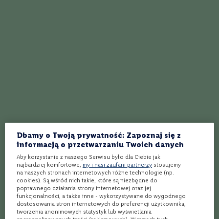
t
N
89,99 zł
48,99 zł
o
i
r
S
a
u
Ostatnie Sztuki
v
i
g
n
o
n
B
Dbamy o Twoją prywatność: Zapoznaj się z
l
informacją o przetwarzaniu Twoich danych
a
n
Aby korzystanie z naszego Serwisu było dla Ciebie jak
najbardziej komfortowe,
my i nasi zaufani partnerzy
stosujemy
c
4.8
(5 opinii)
4.35
(6 opinii)
Ocena:
Ocena:
na naszych stronach internetowych różne technologie (np.
Wino
Wino
cookies). Są wśród nich takie, które są niezbędne do
R
Ribera del Duera Crianza,
Rioja Crianza Tinto,
poprawnego działania strony internetowej oraz jej
i
Celeste, Pago del Cielo
Beronia | 2018
funkcjonalności, a także inne - wykorzystywane do wygodnego
e
dostosowania stron internetowych do preferencji użytkownika,
Wytrawne
Wytrawne
s
tworzenia anonimowych statystyk lub wyświetlania
l
Czerwone
Czerwone