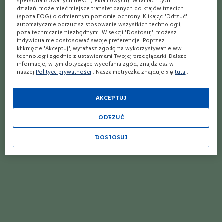
spersonalizowanych treści (reklamowych). W ramach tych
i
działań, może mieć miejsce transfer danych do krajów trzecich
Hiszpania
Hiszpania
n
(spoza EOG) o odmiennym poziomie ochrony. Klikając "Odrzuć",
g
automatycznie odrzucisz stosowanie wszystkich technologii,
Tempranillo
Garnacha
,
Mazuelo
,
Tempranillo
poza technicznie niezbędnymi. W sekcji "Dostosuj", możesz
P
indywidualnie dostosować swoje preferencje. Poprzez
6-ta szt. za 1 zł
6-ta szt. za 1 zł
kliknięcie "Akceptuj", wyrażasz zgodę na wykorzystywanie ww.
r
technologii zgodnie z ustawieniami Twojej przeglądarki. Dalsze
i
79,99 zł
45,99 zł
informacje, w tym dotyczące wycofania zgód, znajdziesz w
m
naszej
Polityce prywatności
. Nasza metryczka znajduje się
tutaj
.
i
t
i
AKCEPTUJ
v
o
ODRZUĆ
K
r
DOSTOSUJ
a
j
W Hiszpanii, skąd pochodzi, Tempranillo zajmuje największy obszar
W
upraw. Ten czerwony, wcześnie dojrzewający szczep w zależności od
ł
regionu może dać dość lekkie, radosne wina albo potężne, mocno
o
skoncentrowane i wysokoalkoholowe trunki. Typowe aromaty
c
h
Tempranillo to truskawka, malina i śliwka, zaś starzenie w beczce
y
dodaje tonów wanilii, goździków i kawy. Najlepsze Tempranillo