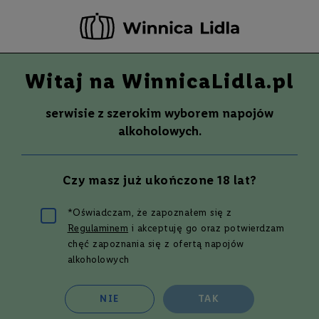
-20 ZŁ ZA NEWSLETTER –
ZAPISZ SIĘ
Witaj na WinnicaLidla.pl
Szuka
Wina
serwisie z szerokim wyborem napojów
S
Wina
Whisky
Rum
Alkohole mocne
alkoholowych.
m
a
k
Wino ze szczepu Tempranillo
Czy masz już ukończone 18 lat?
W
y
t
*Oświadczam, że zapoznałem się z
r
Regulaminem
i akceptuję go oraz potwierdzam
a
w
Filtruj i sortuj
chęć zapoznania się z ofertą napojów
n
alkoholowych
e
Siatka
Lista
16
produktów
P
NIE
TAK
ó
ł