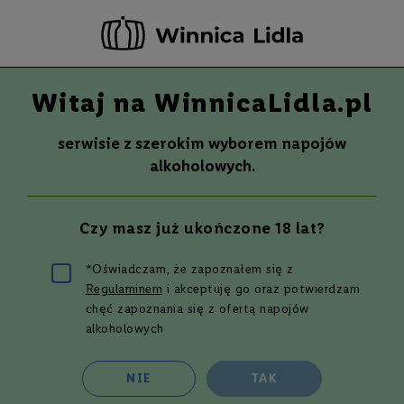
-20 ZŁ ZA NEWSLETTER –
ZAPISZ SIĘ
Witaj na WinnicaLidla.pl
Szuka
Wina
serwisie z szerokim wyborem napojów
S
Wina
Whisky
Rum
Alkohole mocne
alkoholowych.
m
a
k
Wódka z Niemiec
Czy masz już ukończone 18 lat?
W
y
t
*Oświadczam, że zapoznałem się z
r
Regulaminem
i akceptuję go oraz potwierdzam
a
Zarezerwuj teraz - odbierz i opłać już w następnym dniu
w
chęć zapoznania się z ofertą napojów
roboczym w wybranym sklepie Lidl!*
n
alkoholowych
*96% rezerwacji jest realizowanych w jeden dzień roboczy.
e
P
NIE
TAK
ó
ł