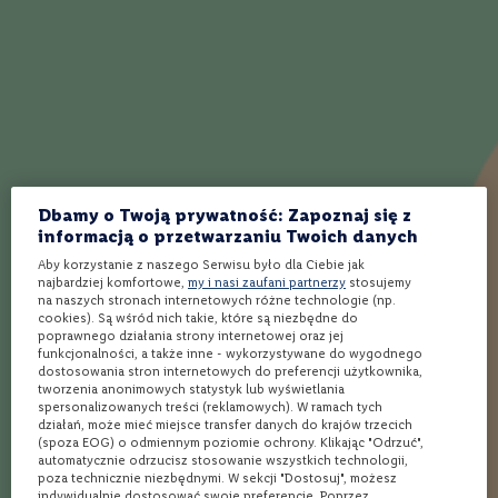
w
Wino białe wytrawne
Wódka 0,5
a
n
Wino białe slodkie
Tequila 100% Agave
e
0
Wino białe półwytrawne
Sake
%
Whisky 30 letnia
Koniak na prezent
W
Whisky 25 letnia
Gotowe drinki
i
n
o
Dbamy o Twoją prywatność: Zapoznaj się z
Zobacz wpisy blogowe:
b
informacją o przetwarzaniu Twoich danych
i
a
Aby korzystanie z naszego Serwisu było dla Ciebie jak
Jak pić wódkę? Poradnik!
Kwaśne drinki – idealne na lato!
najbardziej komfortowe,
my i nasi zaufani partnerzy
stosujemy
ł
21 przepisów!
Wino czerwone wytrawne –
na naszych stronach internetowych różne technologie (np.
e
cookies). Są wśród nich takie, które są niezbędne do
jakie wybrać? 8 najlepszych
Drinki z wódką na lato – 7
poprawnego działania strony internetowej oraz jej
typów!
przepisów na sukces!
W
funkcjonalności, a także inne - wykorzystywane do wygodnego
i
dostosowania stron internetowych do preferencji użytkownika,
Wino bez siarczynów – fakty i
Drinki z rumem ciemnym – 3
n
tworzenia anonimowych statystyk lub wyświetlania
mity
najciekawsze
o
spersonalizowanych treści (reklamowych). W ramach tych
c
działań, może mieć miejsce transfer danych do krajów trzecich
Słodkie drinki z wódką – 3
Drinki z Metaxą - 3 najciekawsze
z
(spoza EOG) o odmiennym poziomie ochrony. Klikając "Odrzuć",
najlepsze przepisy!
e
Drinki z Gorzką Żołądkową! 11
automatycznie odrzucisz stosowanie wszystkich technologii,
r
poza technicznie niezbędnymi. W sekcji "Dostosuj", możesz
Poncz – jak zrobić? 9
przepisów!
w
indywidualnie dostosować swoje preferencje. Poprzez