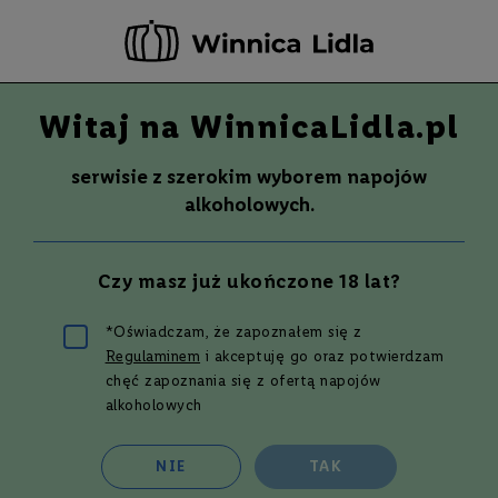
-20 ZŁ ZA NEWSLETTER –
ZAPISZ SIĘ
Witaj na WinnicaLidla.pl
Szuka
Wina
serwisie z szerokim wyborem napojów
S
Wina
Whisky
Rum
Alkohole mocne
alkoholowych.
m
a
k
Sake
Czy masz już ukończone 18 lat?
W
y
t
*Oświadczam, że zapoznałem się z
r
Regulaminem
i akceptuję go oraz potwierdzam
a
w
Filtruj i sortuj
chęć zapoznania się z ofertą napojów
n
alkoholowych
e
Siatka
Lista
2
produkty
P
NIE
TAK
ó
ł