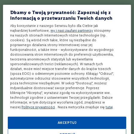
Jaka jest cena sake? Wśród produktów z tej kategorii, podobnie jak w wielu
e
innych rodzinach mocnych alkoholi, panuje duża rozpiętość cenowa. Ile
kosztuje sake, z której opisem można zapoznać się w katalogu Winnicy Lidla?
Dbamy o Twoją prywatność: Zapoznaj się z
Zarówno w przypadku Sake Hokkan Ougyoku, jak i Sake Hokkan Honjirushi,
S
informacją o przetwarzaniu Twoich danych
wynosi ona nieco ponad
100 zł
za butelkę 0,72 l. Biorąc pod uwagę
z
egzotyczny czar tych trunków oraz ich cenne walory smakowe, można
a
Aby korzystanie z naszego Serwisu było dla Ciebie jak
stwierdzić, że cena alkoholu sake nie jest wcale taka wysoka! Oczywiście na
m
najbardziej komfortowe,
my i nasi zaufani partnerzy
stosujemy
rynku znajdziesz też propozycje o wiele droższe. Szczególnie te należące
p
na naszych stronach internetowych różne technologie (np.
do edycji limitowanych. A także tańsze sake niższej jakości. Na szczęście już
a
cookies). Są wśród nich takie, które są niezbędne do
sake w cenie w okolicach przysłowiowej „stówy” pozwoli Ci zapoznać się z
n
poprawnego działania strony internetowej oraz jej
fascynującym bogactwem smaków i aromatów Dalekiego Wschodu!
y
funkcjonalności, a także inne - wykorzystywane do wygodnego
dostosowania stron internetowych do preferencji użytkownika,
tworzenia anonimowych statystyk lub wyświetlania
P
Sake – gdzie kupić?
spersonalizowanych treści (reklamowych). W ramach tych
r
Interesujący nas trunek nadal w naszym kraju traktowany jest w charakterze
działań, może mieć miejsce transfer danych do krajów trzecich
o
ciekawostki z dalekiego kraju. Globalizacja rynku jednak postępuje, co wiąże
(spoza EOG) o odmiennym poziomie ochrony. Klikając "Odrzuć",
s
się z tym, że coraz łatwiej będzie Ci znaleźć odpowiedź na pytanie, gdzie
automatycznie odrzucisz stosowanie wszystkich technologii,
e
kupić sake. Niejeden specjalistyczny sklep posiada sake w swoim
poza technicznie niezbędnymi. W sekcji "Dostosuj", możesz
asortymencie; ten japoński alkohol gości czasami nawet w dyskontach.
c
indywidualnie dostosować swoje preferencje. Poprzez
Niekiedy, sake Lidl również może pokazać Ci na swoich półkach! Jeśli
c
kliknięcie "Akceptuj", wyrażasz zgodę na wykorzystywanie ww.
pragniesz już teraz rozpocząć poznawanie tej fascynującej grupy
o
technologii zgodnie z ustawieniami Twojej przeglądarki. Dalsze
trunków,
przekonaj się, jakie sake japońskie możesz obecnie
informacje, w tym dotyczące wycofania zgód, znajdziesz w
zarezerwować za pośrednictwem platformy Winnicy Lidla
. Sprawdź
W
naszej
Polityce prywatności
. Nasza metryczka znajduje się
tutaj
.
sam, dlaczego sake jest alkoholem absolutnie wyjątkowym!
i
n
Zobacz kategorie:
o
AKCEPTUJ
w
z
Likier
Wina