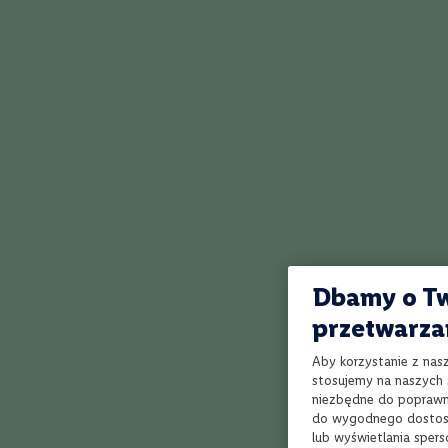
intensywne
Musujące
Rum
Whisky
Gatunek
Single
Malt
Blended
Bourbon
Grain
Rye
Dbamy o Tw
Tennessee
przetwarza
Kraj
Irlandia
Aby korzystanie z nas
Japonia
stosujemy na naszych s
Szkocja
niezbędne do poprawne
do wygodnego dostoso
Tajwan
lub wyświetlania sper