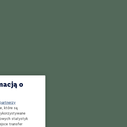
macją o
 partnerzy
e, które są
 wykorzystywane
mowych statystyk
jsce transfer