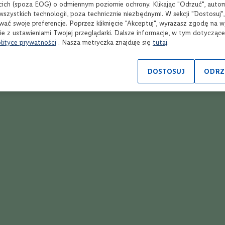
cich (spoza EOG) o odmiennym poziomie ochrony. Klikając "Odrzuć", auto
na kilka różnych sposobów. Dobrze smakować będzie on między innymi z 
wszystkich technologii, poza technicznie niezbędnymi. W sekcji "Dostosuj"
katność smaków i aromatów. Zwolennicy nieco bardziej wyrazistych alkohol
wać swoje preferencje. Poprzez kliknięcie "Akceptuj", wyrażasz zgodę na 
określany jest mianem „on the rocks”). Nic nie stoi również na przeszkodz
ie z ustawieniami Twojej przeglądarki. Dalsze informacje, w tym dotycząc
oku — grejpfrutowego, pomarańczowego lub z limonki.
lityce prywatności
. Nasza metryczka znajduje się
tutaj
.
DOSTOSUJ
ODRZ