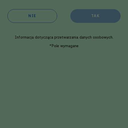
jak jęczmień, żyto, pszenica czy kukurydza. Brandy jest z kolei
alkoholem
de
ać można odmianę brandy o nazwie Calvados.
NIE
TAK
Informacja dotycząca
przetwarzania danych osobowych
.
*Pole wymagane
Jak podawać whisky?