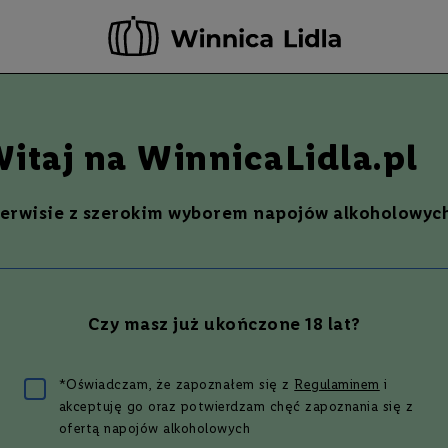
-20 ZŁ ZA NEWSLETTER –
ZAPISZ SIĘ
Szukaj
% Promocje %
Ostatnie sztuki
Nowości
itaj na WinnicaLidla.pl
serwisie z szerokim wyborem napojów alkoholowych
Czy masz już ukończone 18 lat?
m się różni whisky od bra
*Oświadczam, że zapoznałem się z
Regulaminem
i
akceptuję go oraz potwierdzam chęć zapoznania się z
ca między tymi dwoma trunkami? Mianem whisky określa się produkt desty
ofertą napojów alkoholowych