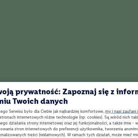
oją prywatność: Zapoznaj się z infor
niu Twoich danych
zego Serwisu było dla Ciebie jak najbardziej komfortowe,
my i nasi zaufani
tronach internetowych różne technologie (np. cookies). Są wśród nich taki
go działania strony internetowej oraz jej funkcjonalności, a także inne -
Z czym pić whisky?
wania stron internetowych do preferencji użytkownika, tworzenia anoni
sonalizowanych treści (reklamowych). W ramach tych działań, może mieć mie