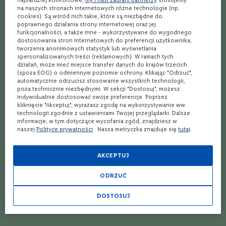
na naszych stronach internetowych różne technologie (np.
R
cookies). Są wśród nich takie, które są niezbędne do
u
poprawnego działania strony internetowej oraz jej
m
149,99 zł
219,99 zł
funkcjonalności, a także inne - wykorzystywane do wygodnego
u
dostosowania stron internetowych do preferencji użytkownika,
n
tworzenia anonimowych statystyk lub wyświetlania
i
spersonalizowanych treści (reklamowych). W ramach tych
a
działań, może mieć miejsce transfer danych do krajów trzecich
(spoza EOG) o odmiennym poziomie ochrony. Klikając "Odrzuć",
A
automatycznie odrzucisz stosowanie wszystkich technologii,
r
poza technicznie niezbędnymi. W sekcji "Dostosuj", możesz
g
indywidualnie dostosować swoje preferencje. Poprzez
e
kliknięcie "Akceptuj", wyrażasz zgodę na wykorzystywanie ww.
n
technologii zgodnie z ustawieniami Twojej przeglądarki. Dalsze
t
informacje, w tym dotyczące wycofania zgód, znajdziesz w
naszej
Polityce prywatności
. Nasza metryczka znajduje się
tutaj
.
y
n
a
AKCEPTUJ
R
e
ODRZUĆ
g
i
Wino
Wino
DOSTOSUJ
Campo Viejo ,Tempranillo
Campo Viejo, Rioja
o
Semidulce
n
Wytrawne
Półsłodkie