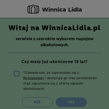
-20 ZŁ ZA NEWSLETTER –
ZAPISZ SIĘ
Witaj na WinnicaLidla.pl
Szuka
Wina
serwisie z szerokim wyborem napojów
S
Wina
Whisky
Rum
Alkohole mocne
alkoholowych.
m
a
k
Wina z różnych regionów świata
Czy masz już ukończone 18 lat?
W
y
t
*Oświadczam, że zapoznałem się z
r
Regulaminem
i akceptuję go oraz potwierdzam
a
Zarezerwuj teraz - odbierz i opłać już w następnym dniu
w
chęć zapoznania się z ofertą napojów
roboczym w wybranym sklepie Lidl!*
n
alkoholowych
*96% rezerwacji jest realizowanych w jeden dzień roboczy.
e
P
Filtruj i sortuj
NIE
TAK
ó
ł