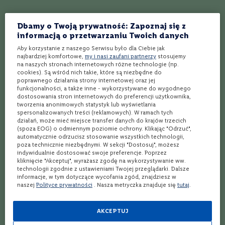
P
o
Dbamy o Twoją prywatność: Zapoznaj się z
l
s
informacją o przetwarzaniu Twoich danych
k
Aby korzystanie z naszego Serwisu było dla Ciebie jak
a
najbardziej komfortowe,
my i nasi zaufani partnerzy
stosujemy
na naszych stronach internetowych różne technologie (np.
F
cookies). Są wśród nich takie, które są niezbędne do
r
poprawnego działania strony internetowej oraz jej
a
funkcjonalności, a także inne - wykorzystywane do wygodnego
n
dostosowania stron internetowych do preferencji użytkownika,
c
tworzenia anonimowych statystyk lub wyświetlania
j
spersonalizowanych treści (reklamowych). W ramach tych
a
działań, może mieć miejsce transfer danych do krajów trzecich
(spoza EOG) o odmiennym poziomie ochrony. Klikając "Odrzuć",
automatycznie odrzucisz stosowanie wszystkich technologii,
H
poza technicznie niezbędnymi. W sekcji "Dostosuj", możesz
i
indywidualnie dostosować swoje preferencje. Poprzez
s
kliknięcie "Akceptuj", wyrażasz zgodę na wykorzystywanie ww.
z
technologii zgodnie z ustawieniami Twojej przeglądarki. Dalsze
p
Aby uwolnić bukiet białe wino
informacje, w tym dotyczące wycofania zgód, znajdziesz w
a
naszej
Polityce prywatności
. Nasza metryczka znajduje się
tutaj
.
potrzebuje krótkiego
n
i
kontaktu z powietrzem, dlatego
a
AKCEPTUJ
pojemność kieliszka “białego”