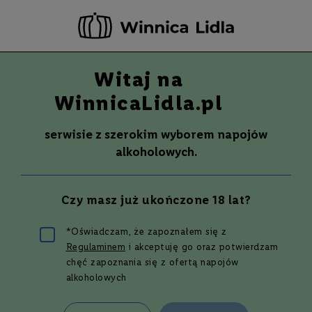
-20 ZŁ ZA NEWSLETTER –
ZAPISZ SIĘ
Witaj na
Szuka
Wina
WinnicaLidla.pl
S
Wina
Whisky
Rum
Alkohole mocne
m
serwisie z szerokim wyborem napojów
a
alkoholowych.
k
W
y
Czy masz już ukończone 18 lat?
t
r
a
*Oświadczam, że zapoznałem się z
w
Regulaminem
i akceptuję go oraz potwierdzam
n
e
Kieliszkiem po mapie - wina z
chęć zapoznania się z ofertą napojów
alkoholowych
Nowego Świata,
P
które musisz poznać.
ó
ł