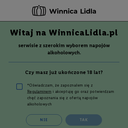
-20 ZŁ ZA NEWSLETTER –
ZAPISZ SIĘ
Witaj na WinnicaLidla.pl
Szuka
Wina
serwisie z szerokim wyborem napojów
S
Wina
Whisky
Rum
Alkohole mocne
alkoholowych.
m
a
k
Wino
MOSCATO BIN 90, LINDEMANS
750 ml
Czy masz już ukończone 18 lat?
W
y
t
Przejdź
*Oświadczam, że zapoznałem się z
r
na
Regulaminem
i akceptuję go oraz potwierdzam
a
koniec
w
chęć zapoznania się z ofertą napojów
galerii
n
alkoholowych
e
P
NIE
TAK
ó
ł