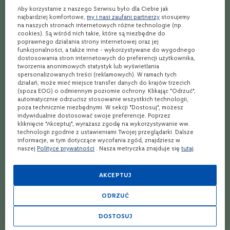
m
Aby korzystanie z naszego Serwisu było dla Ciebie jak
a
najbardziej komfortowe,
my i nasi zaufani partnerzy
stosujemy
Opinie
c
na naszych stronach internetowych różne technologie (np.
n
cookies). Są wśród nich takie, które są niezbędne do
i
poprawnego działania strony internetowej oraz jej
a
funkcjonalności, a także inne - wykorzystywane do wygodnego
Ocena:
4.55
(7)
n
dostosowania stron internetowych do preferencji użytkownika,
91
100
% of
tworzenia anonimowych statystyk lub wyświetlania
e
spersonalizowanych treści (reklamowych). W ramach tych
działań, może mieć miejsce transfer danych do krajów trzecich
L
(spoza EOG) o odmiennym poziomie ochrony. Klikając "Odrzuć",
a
40%
automatycznie odrzucisz stosowanie wszystkich technologii,
m
poza technicznie niezbędnymi. W sekcji "Dostosuj", możesz
Taki soczek...
b
indywidualnie dostosować swoje preferencje. Poprzez
r
kliknięcie "Akceptuj", wyrażasz zgodę na wykorzystywanie ww.
u
Mar
23.03.2025
technologii zgodnie z ustawieniami Twojej przeglądarki. Dalsze
s
informacje, w tym dotyczące wycofania zgód, znajdziesz w
c
naszej
Polityce prywatności
. Nasza metryczka znajduje się
tutaj
.
o
S
AKCEPTUJ
100%
z
Smaczne wino deserowe
c
ODRZUĆ
z
e
Mateusz
08.08.2022
DOSTOSUJ
p