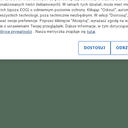
sonalizowanych treści (reklamowych). W ramach tych działań, może mieć mie
wino francuskie, które przypadnie
Wino wzmacniane – co to takiego?
cich (spoza EOG) o odmiennym poziomie ochrony. Klikając "Odrzuć", auto
najciekawszych
wszystkich technologii, poza technicznie niezbędnymi. W sekcji "Dostosuj"
cych z całego świata – które są
Dobre słodkie wino do 50 zł na ka
wać swoje preferencje. Poprzez kliknięcie "Akceptuj", wyrażasz zgodę na 
ie z ustawieniami Twojej przeglądarki. Dalsze informacje, w tym dotycząc
Wino bezalkoholowe na WinnicaLidl
lityce prywatności
. Nasza metryczka znajduje się
tutaj
.
rczynów – fakty i mity
propozycje!
DOSTOSUJ
ODRZ
Zyskaj rab
Subskry
Kod rabatowy 20 z
*Kod rabatowy ważny jest
serwisu winnicalidla.pl. 
S