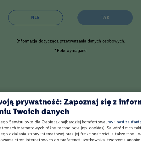
NIE
TAK
Informacja dotycząca
przetwarzania danych osobowych
.
*Pole wymagane
zepu Muscadelle
Wino do 300 zł
epu Viognier
Wino różowe półsłodkie
no
Wino różowe słodkie
epu Sémillon
Wino różowe półwytrawne
ne słodkie
Wino ze szczepu Glera
oją prywatność: Zapoznaj się z infor
niu Twoich danych
zego Serwisu było dla Ciebie jak najbardziej komfortowe,
my i nasi zaufani
tronach internetowych różne technologie (np. cookies). Są wśród nich taki
 czy musi być drogie?
Wino brzoskwiniowe – słodki obiek
go działania strony internetowej oraz jej funkcjonalności, a także inne -
 słodkie czy wytrawne?
Ranking win - Znajdź idealne wino d
wania stron internetowych do preferencji użytkownika, tworzenia anoni