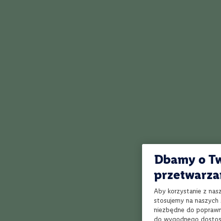
musujące
Szampany
Prosecco
Wino
wzmacniane
Lambrusco
Zobacz kategorie:
Szczep
Cabernet
Wino ze szczepu Shiraz
Wino ze szc
Sauvignon
Wino ze szczepu Pinot Gris
Wino ze szcz
Merlot
Wino ze szczepu Pinot Grigio
Montepulcia
Tempranillo
Wino ze szczepu Kadarka
Wino ze szcz
Chardonnay
Wino ze szczepu Regent
Wino czerwo
Dbamy o Tw
Pinot
Noir
przetwarza
Sauvignon
Zobacz wpisy blogowe:
Blanc
Aby korzystanie z nas
stosujemy na naszych s
Merlot — jakie to wino?
Dobre wino —
Riesling
niezbędne do poprawne
Wino musujące na lato – doskonały wybór!
Jakie wino —
Primitivo
do wygodnego dostoso