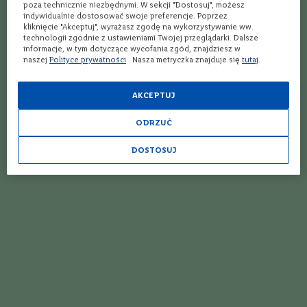
o
poza technicznie niezbędnymi. W sekcji "Dostosuj", możesz
s
indywidualnie dostosować swoje preferencje. Poprzez
kliknięcie "Akceptuj", wyrażasz zgodę na wykorzystywanie ww.
k
technologii zgodnie z ustawieniami Twojej przeglądarki. Dalsze
a
informacje, w tym dotyczące wycofania zgód, znajdziesz w
n
naszej
Polityce prywatności
. Nasza metryczka znajduje się
tutaj
.
i
a
AKCEPTUJ
P
i
e
Wódka
Wódka
ODRZUĆ
Ghost Rose Gold Wódka |
Ghost Gold Wódka | 0,7L |
m
0,7L | 40%
40%
o
DOSTOSUJ
n
Wielka Brytania
Wielka Brytania
t
Zawartość Alkoholu
Zawartość Alkoholu
40%
40%
D
o
l
i
n
a
139,99 zł
159,99 zł
R
o
d
a