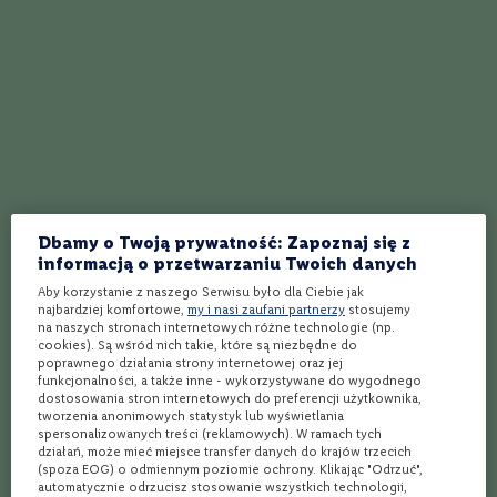
S
z
a
m
p
a
Wódka
Wódka
n
Naud French Vodka | Tuba |
Ghost Silver Wódka | 0,7L |
i
0,7L | 40%
40%
a
Francja
Wielka Brytania
B
Zawartość Alkoholu
Zawartość Alkoholu
40%
40%
o
r
Dbamy o Twoją prywatność: Zapoznaj się z
d
informacją o przetwarzaniu Twoich danych
e
a
Aby korzystanie z naszego Serwisu było dla Ciebie jak
najbardziej komfortowe,
my i nasi zaufani partnerzy
stosujemy
u
na naszych stronach internetowych różne technologie (np.
x
159,99 zł
139,99 zł
cookies). Są wśród nich takie, które są niezbędne do
poprawnego działania strony internetowej oraz jej
R
funkcjonalności, a także inne - wykorzystywane do wygodnego
i
dostosowania stron internetowych do preferencji użytkownika,
o
tworzenia anonimowych statystyk lub wyświetlania
j
spersonalizowanych treści (reklamowych). W ramach tych
a
działań, może mieć miejsce transfer danych do krajów trzecich
(spoza EOG) o odmiennym poziomie ochrony. Klikając "Odrzuć",
T
automatycznie odrzucisz stosowanie wszystkich technologii,