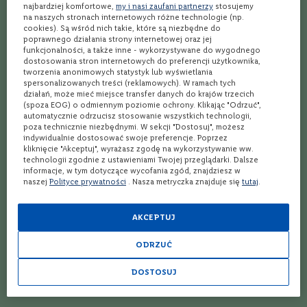
najbardziej komfortowe,
my i nasi zaufani partnerzy
stosujemy
Dobre wino półsłodkie na prezent – 6 propozycji!
C
na naszych stronach internetowych różne technologie (np.
a
cookies). Są wśród nich takie, które są niezbędne do
b
Mini alkohole na prezent – czy warto je wybrać?
poprawnego działania strony internetowej oraz jej
e
funkcjonalności, a także inne - wykorzystywane do wygodnego
r
dostosowania stron internetowych do preferencji użytkownika,
Wino dla kobiety – 7 pewniaków prezentowych!
n
tworzenia anonimowych statystyk lub wyświetlania
e
spersonalizowanych treści (reklamowych). W ramach tych
Co kupić chłopakowi na walentynki 2021? Oto 8 naszych propozycji!
t
działań, może mieć miejsce transfer danych do krajów trzecich
S
(spoza EOG) o odmiennym poziomie ochrony. Klikając "Odrzuć",
Co kupić na prezent kobiecie? 14 inspiracji z kategorii „wino"!
automatycznie odrzucisz stosowanie wszystkich technologii,
a
poza technicznie niezbędnymi. W sekcji "Dostosuj", możesz
u
indywidualnie dostosować swoje preferencje. Poprzez
v
Co kupić na Dzień Ojca? Dobre wino! 8 pomysłów
kliknięcie "Akceptuj", wyrażasz zgodę na wykorzystywanie ww.
i
technologii zgodnie z ustawieniami Twojej przeglądarki. Dalsze
g
Ranking alkoholi – odkryj nasze najlepsze trunki na rynku!
informacje, w tym dotyczące wycofania zgód, znajdziesz w
n
naszej
Polityce prywatności
. Nasza metryczka znajduje się
tutaj
.
o
Jak śmiesznie zapakować alkohol na prezent?
n
AKCEPTUJ
Czerwone wino na Dzień Kobiet – 7 propozycji
M
e
ODRZUĆ
r
Szukasz wina na prezent gwiazdkowy? Pomyśl o La Rose, Pauillac
l
AOC!
o
DOSTOSUJ
t
Wino na prezent? Czym się kierować?
T