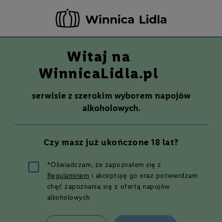
-20 ZŁ ZA NEWSLETTER –
ZAPISZ SIĘ
Witaj na
Szuka
Wina
WinnicaLidla.pl
S
Wina
Whisky
Rum
Alkohole mocne
m
serwisie z szerokim wyborem napojów
a
alkoholowych.
k
W
y
Czy masz już ukończone 18 lat?
t
r
a
*Oświadczam, że zapoznałem się z
w
Co na prezenty
Regulaminem
i akceptuję go oraz potwierdzam
n
e
chęć zapoznania się z ofertą napojów
alkoholowych
świąteczne? 11
P
ó
ł