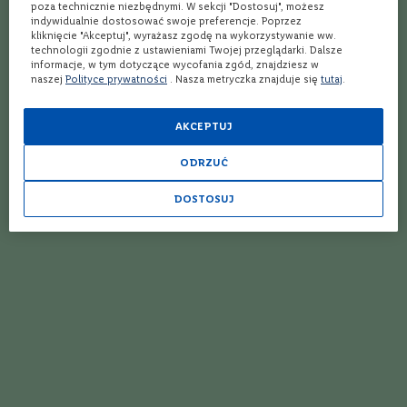
o
poza technicznie niezbędnymi. W sekcji "Dostosuj", możesz
Glera
Moscato Bianco
s
indywidualnie dostosować swoje preferencje. Poprzez
kliknięcie "Akceptuj", wyrażasz zgodę na wykorzystywanie ww.
k
technologii zgodnie z ustawieniami Twojej przeglądarki. Dalsze
a
TANIEJ z Lidl Plus
informacje, w tym dotyczące wycofania zgód, znajdziesz w
n
42,99 zł
44,99 zł
naszej
Polityce prywatności
. Nasza metryczka znajduje się
tutaj
.
i
a
AKCEPTUJ
P
i
e
ODRZUĆ
m
o
DOSTOSUJ
n
t
D
o
l
i
n
a
R
o
Wino
Wino
d
Quinta Das Setencostas,
Alteza Reserva, Casa
a
Casa Santos Lima
Santos Lima