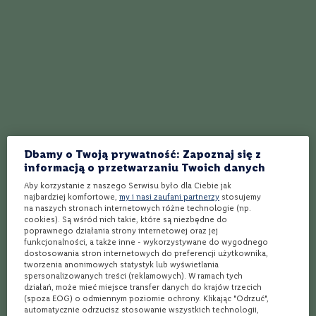
44,99 zł
44,99 zł
S
z
a
m
p
a
n
i
a
B
o
r
Dbamy o Twoją prywatność: Zapoznaj się z
d
informacją o przetwarzaniu Twoich danych
e
a
Aby korzystanie z naszego Serwisu było dla Ciebie jak
najbardziej komfortowe,
my i nasi zaufani partnerzy
stosujemy
u
na naszych stronach internetowych różne technologie (np.
x
cookies). Są wśród nich takie, które są niezbędne do
poprawnego działania strony internetowej oraz jej
Wino
Wino
R
funkcjonalności, a także inne - wykorzystywane do wygodnego
Zonin Prosecco Frizzante
Zonin Asti
i
dostosowania stron internetowych do preferencji użytkownika,
o
tworzenia anonimowych statystyk lub wyświetlania
j
Wytrawne
Słodkie
spersonalizowanych treści (reklamowych). W ramach tych
a
działań, może mieć miejsce transfer danych do krajów trzecich
Musujące
,
Białe
Musujące
,
Białe
(spoza EOG) o odmiennym poziomie ochrony. Klikając "Odrzuć",
T
automatycznie odrzucisz stosowanie wszystkich technologii,
Włochy
Włochy