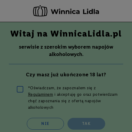
-20 ZŁ ZA NEWSLETTER –
ZAPISZ SIĘ
Witaj na WinnicaLidla.pl
Szuka
Wina
serwisie z szerokim wyborem napojów
S
Wina
Whisky
Rum
Alkohole mocne
alkoholowych.
m
a
k
Wino do 50 zł
Czy masz już ukończone 18 lat?
W
y
t
*Oświadczam, że zapoznałem się z
r
Regulaminem
i akceptuję go oraz potwierdzam
a
w
Filtruj i sortuj
chęć zapoznania się z ofertą napojów
n
alkoholowych
e
Siatka
Lista
238
produktów
P
NIE
TAK
ó
ł