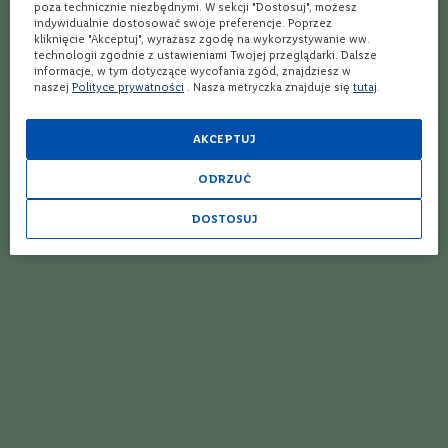
o
poza technicznie niezbędnymi. W sekcji "Dostosuj", możesz
s
indywidualnie dostosować swoje preferencje. Poprzez
kliknięcie "Akceptuj", wyrażasz zgodę na wykorzystywanie ww.
k
technologii zgodnie z ustawieniami Twojej przeglądarki. Dalsze
a
informacje, w tym dotyczące wycofania zgód, znajdziesz w
n
naszej
Polityce prywatności
. Nasza metryczka znajduje się
tutaj
.
i
a
AKCEPTUJ
P
i
e
ODRZUĆ
m
o
DOSTOSUJ
Najlepszy przepis na koktajl
n
t
drink Malibu z mlekiem
D
o
Szukasz orzeźwiającego, a zarazem słodkiego
l
koktajlu na lato? Malibu z mlekiem to strzał w
i
dziesiątkę! Jego kokosowy aromat przeniesie
n
a
Cię na piękne, rajskie plaże. Aksamitna
R
konsystencja i subtelny smak zachwyci nawet
o
najbardziej wybrednych smakoszy. Spróbuj tego
d
pysznego drinka i rozkoszuj się jego
a
Czytaj więcej