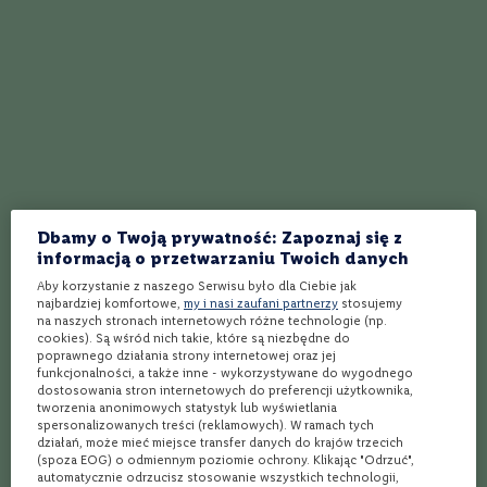
S
z
a
m
p
a
n
i
a
Najlepszy przepis na koktajl Żar
B
Tropików
o
r
Dbamy o Twoją prywatność: Zapoznaj się z
Spróbuj wyjątkowego żaru tropików! Ten
d
informacją o przetwarzaniu Twoich danych
e
soczysty, aromatyczny koktajl wprawi Cię w
a
Aby korzystanie z naszego Serwisu było dla Ciebie jak
wakacyjny nastrój, pozwalając delektować się
najbardziej komfortowe,
my i nasi zaufani partnerzy
stosujemy
u
nutami słonecznych smaków ananasa i
na naszych stronach internetowych różne technologie (np.
x
cookies). Są wśród nich takie, które są niezbędne do
wybornego rumu. Zrelaksuj się, delektując się
poprawnego działania strony internetowej oraz jej
R
egzotyką Karaibów z każdym łykiem. Niech żar
funkcjonalności, a także inne - wykorzystywane do wygodnego
i
dostosowania stron internetowych do preferencji użytkownika,
tropików zaprosi na krótką, ale spokojną podróż!
Czytaj więcej
o
tworzenia anonimowych statystyk lub wyświetlania
j
spersonalizowanych treści (reklamowych). W ramach tych
a
działań, może mieć miejsce transfer danych do krajów trzecich
(spoza EOG) o odmiennym poziomie ochrony. Klikając "Odrzuć",
T
automatycznie odrzucisz stosowanie wszystkich technologii,