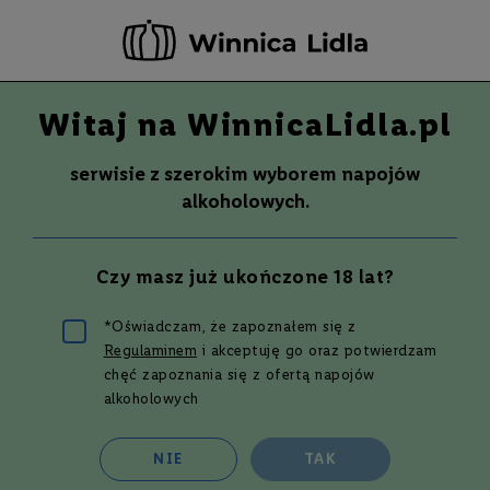
-20 ZŁ ZA NEWSLETTER –
ZAPISZ SIĘ
Witaj na WinnicaLidla.pl
Szuka
Wina
serwisie z szerokim wyborem napojów
S
Wina
Whisky
Rum
Alkohole mocne
alkoholowych.
m
a
k
Czy masz już ukończone 18 lat?
W
y
t
*Oświadczam, że zapoznałem się z
r
Regulaminem
i akceptuję go oraz potwierdzam
a
w
chęć zapoznania się z ofertą napojów
n
alkoholowych
e
P
NIE
TAK
ó
O WINIE
O WHISKY
DRINKI/PRZEPI
ł