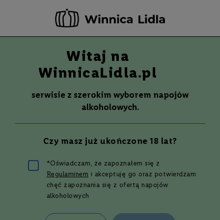
-20 ZŁ ZA NEWSLETTER –
ZAPISZ SIĘ
Witaj na
Szuka
Wina
WinnicaLidla.pl
S
Wina
Whisky
Rum
Alkohole mocne
m
serwisie z szerokim wyborem napojów
a
alkoholowych.
k
W
y
Czy masz już ukończone 18 lat?
t
r
a
*Oświadczam, że zapoznałem się z
w
Regulaminem
i akceptuję go oraz potwierdzam
n
Koktajl Free Town - przepis na
e
chęć zapoznania się z ofertą napojów
najlepszy drink
alkoholowych
P
ó
ł