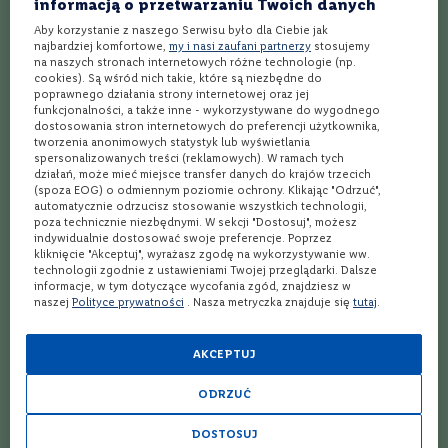
informacją o przetwarzaniu Twoich danych
C
Aby korzystanie z naszego Serwisu było dla Ciebie jak
Najlepszy przepis na koktajl K.G.B.
a
najbardziej komfortowe,
my i nasi zaufani partnerzy
stosujemy
b
na naszych stronach internetowych różne technologie (np.
e
Najlepszy przepis na koktajl La Palma
cookies). Są wśród nich takie, które są niezbędne do
r
poprawnego działania strony internetowej oraz jej
n
funkcjonalności, a także inne - wykorzystywane do wygodnego
Najlepszy przepis na koktajl Picador
e
dostosowania stron internetowych do preferencji użytkownika,
t
tworzenia anonimowych statystyk lub wyświetlania
S
Najlepszy przepis na koktajl Cape Codder
spersonalizowanych treści (reklamowych). W ramach tych
a
działań, może mieć miejsce transfer danych do krajów trzecich
u
(spoza EOG) o odmiennym poziomie ochrony. Klikając "Odrzuć",
Najlepszy przepis na koktajl Muddy Water
v
automatycznie odrzucisz stosowanie wszystkich technologii,
i
poza technicznie niezbędnymi. W sekcji "Dostosuj", możesz
g
indywidualnie dostosować swoje preferencje. Poprzez
Najlepszy przepis na koktajl Aku Aku
kliknięcie "Akceptuj", wyrażasz zgodę na wykorzystywanie ww.
n
technologii zgodnie z ustawieniami Twojej przeglądarki. Dalsze
o
Najlepszy przepis na koktajl Hummingbird
informacje, w tym dotyczące wycofania zgód, znajdziesz w
n
naszej
Polityce prywatności
. Nasza metryczka znajduje się
tutaj
.
Najlepszy przepis na koktajl Paradise Bay
M
e
AKCEPTUJ
r
Najlepszy przepis na koktajl Painkiller
l
o
ODRZUĆ
Najlepszy przepis na koktajl Ace
t
DOSTOSUJ
T