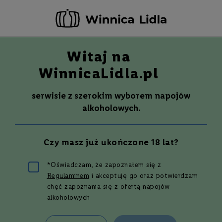
-20 ZŁ ZA NEWSLETTER –
ZAPISZ SIĘ
Witaj na
Szuka
Wina
WinnicaLidla.pl
S
Wina
Whisky
Rum
Alkohole mocne
m
serwisie z szerokim wyborem napojów
a
alkoholowych.
k
W
y
Czy masz już ukończone 18 lat?
t
r
a
*Oświadczam, że zapoznałem się z
w
Regulaminem
i akceptuję go oraz potwierdzam
n
Najlepszy przepis na koktajl
e
chęć zapoznania się z ofertą napojów
Queens Park Swizzle
alkoholowych
P
ó
ł