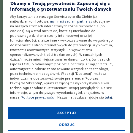
Najlepszy przepis na koktajl Tequila Sunset
Dbamy o Twoją prywatność: Zapoznaj się z
C
informacją o przetwarzaniu Twoich danych
a
Najlepszy przepis na koktajl Illicit Affair
b
Aby korzystanie z naszego Serwisu było dla Ciebie jak
e
najbardziej komfortowe,
my i nasi zaufani partnerzy
stosujemy
Najlepszy przepis na koktajl Yellow Fizz
r
na naszych stronach internetowych różne technologie (np.
n
cookies). Są wśród nich takie, które są niezbędne do
e
poprawnego działania strony internetowej oraz jej
Najlepszy przepis na koktajl Mexican Surfer
t
funkcjonalności, a także inne - wykorzystywane do wygodnego
dostosowania stron internetowych do preferencji użytkownika,
S
Najlepszy przepis na koktajl Picador
tworzenia anonimowych statystyk lub wyświetlania
a
spersonalizowanych treści (reklamowych). W ramach tych
u
działań, może mieć miejsce transfer danych do krajów trzecich
v
Najlepszy przepis na koktajl Flutter
(spoza EOG) o odmiennym poziomie ochrony. Klikając "Odrzuć",
i
automatycznie odrzucisz stosowanie wszystkich technologii,
g
poza technicznie niezbędnymi. W sekcji "Dostosuj", możesz
Najlepszy przepis na koktajl Paddington
n
indywidualnie dostosować swoje preferencje. Poprzez
o
kliknięcie "Akceptuj", wyrażasz zgodę na wykorzystywanie ww.
n
Najlepszy przepis na koktajl Woo Woo
technologii zgodnie z ustawieniami Twojej przeglądarki. Dalsze
informacje, w tym dotyczące wycofania zgód, znajdziesz w
M
naszej
Polityce prywatności
. Nasza metryczka znajduje się
tutaj
.
Najlepszy przepis na koktajl Southside
e
r
Najlepszy przepis na koktajl Aquarius
l
AKCEPTUJ
o
t
Najlepszy przepis na koktajl Screwdriver Drink
ODRZUĆ
T