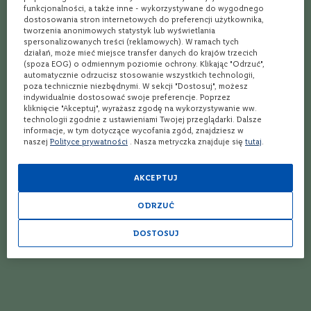
funkcjonalności, a także inne - wykorzystywane do wygodnego
C
Poncz – jak zrobić? 9 nietuzinkowych przepisów na imprezę!
dostosowania stron internetowych do preferencji użytkownika,
a
tworzenia anonimowych statystyk lub wyświetlania
b
spersonalizowanych treści (reklamowych). W ramach tych
Najciekawsze alkohole smakowe
e
działań, może mieć miejsce transfer danych do krajów trzecich
r
(spoza EOG) o odmiennym poziomie ochrony. Klikając "Odrzuć",
n
The House of Angostura – co musisz o nim wiedzieć?
automatycznie odrzucisz stosowanie wszystkich technologii,
e
poza technicznie niezbędnymi. W sekcji "Dostosuj", możesz
t
indywidualnie dostosować swoje preferencje. Poprzez
Jak zrobić drinka z rumem? 6 pomysłów
S
kliknięcie "Akceptuj", wyrażasz zgodę na wykorzystywanie ww.
a
technologii zgodnie z ustawieniami Twojej przeglądarki. Dalsze
Barracuda: drink, który Cię zaskoczy!
u
informacje, w tym dotyczące wycofania zgód, znajdziesz w
v
naszej
Polityce prywatności
. Nasza metryczka znajduje się
tutaj
.
​Jak zrobić Mojito? 4 przepisy
i
g
n
AKCEPTUJ
Planter’s Punch drink – 5 przepisów na ten drink z rumem!
o
n
Blue Lagoon – drink, który musisz poznać!
ODRZUĆ
M
Drinki z mlekiem kokosowym – 6 najlepszych!
DOSTOSUJ
e
r
Rum Albert Michler – 10 faktów o tym alkoholu!
l
o
t
Mamajuana – jak zrobić i co to takiego
T