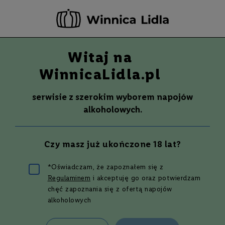
-20 ZŁ ZA NEWSLETTER –
ZAPISZ SIĘ
Witaj na
Szuka
Wina
WinnicaLidla.pl
S
Wina
Whisky
Rum
Alkohole mocne
m
serwisie z szerokim wyborem napojów
a
alkoholowych.
k
W
y
Czy masz już ukończone 18 lat?
t
r
a
*Oświadczam, że zapoznałem się z
w
Szukasz rumu
Regulaminem
i akceptuję go oraz potwierdzam
n
e
chęć zapoznania się z ofertą napojów
alkoholowych
kokosowego? Dead
P
ó
ł