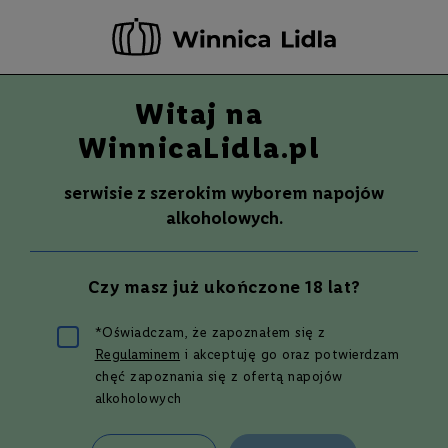
-20 ZŁ ZA NEWSLETTER –
ZAPISZ SIĘ
Witaj na
Szuka
Wina
WinnicaLidla.pl
S
Wina
Whisky
Rum
Alkohole mocne
m
serwisie z szerokim wyborem napojów
a
alkoholowych.
k
W
y
Czy masz już ukończone 18 lat?
t
r
a
*Oświadczam, że zapoznałem się z
w
Jak dobrać wino do
Regulaminem
i akceptuję go oraz potwierdzam
n
e
chęć zapoznania się z ofertą napojów
alkoholowych
potraw w
P
ó
ł