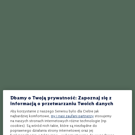
Jaki kieliszek do jakiego wina?
m
a
c
Jakie wino do ryby – pomagamy wybrać!
n
i
Co zrobić, by wino smakowało jeszcze lepiej?
a
n
Dopasuj białe i musujące wino do…
e
Jak trzymać kieliszek wina?
L
a
m
Przekąski do wina – jak je dobrać?
b
r
Znajdź wino w swoim klimacie
u
s
Jak serwować wino?
c
o
Jak podawać wino czerwone wytrawne?
Dbamy o Twoją prywatność: Zapoznaj się z
S
informacją o przetwarzaniu Twoich danych
z
Degustacja wina – jak zacząć?
Aby korzystanie z naszego Serwisu było dla Ciebie jak
c
najbardziej komfortowe,
my i nasi zaufani partnerzy
stosujemy
z
20 win dla początkujących smakoszy!
na naszych stronach internetowych różne technologie (np.
e
cookies). Są wśród nich takie, które są niezbędne do
p
Temperatura wina - jak serwować ten trunek?
poprawnego działania strony internetowej oraz jej