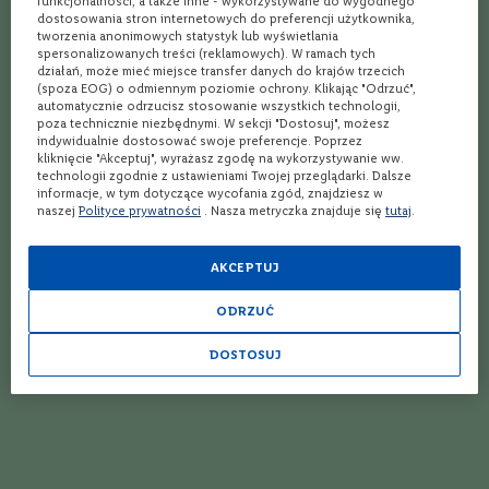
funkcjonalności, a także inne - wykorzystywane do wygodnego
C
dostosowania stron internetowych do preferencji użytkownika,
Oddychanie wina – o co chodzi?
tworzenia anonimowych statystyk lub wyświetlania
a
spersonalizowanych treści (reklamowych). W ramach tych
b
Cabernet czy Merlot: które wino wybrać?
działań, może mieć miejsce transfer danych do krajów trzecich
e
(spoza EOG) o odmiennym poziomie ochrony. Klikając "Odrzuć",
r
automatycznie odrzucisz stosowanie wszystkich technologii,
Jakich gadżetów używają miłośnicy wina?
n
poza technicznie niezbędnymi. W sekcji "Dostosuj", możesz
e
indywidualnie dostosować swoje preferencje. Poprzez
t
Smak i gatunek wina – jak rozróżnić?
kliknięcie "Akceptuj", wyrażasz zgodę na wykorzystywanie ww.
S
technologii zgodnie z ustawieniami Twojej przeglądarki. Dalsze
a
informacje, w tym dotyczące wycofania zgód, znajdziesz w
Wino na prezent? Czym się kierować?
u
naszej
Polityce prywatności
. Nasza metryczka znajduje się
tutaj
.
v
Mity na temat wina
i
g
AKCEPTUJ
Jakie wino półwytrawne? Podpowiadamy, jak wybrać
n
o
ODRZUĆ
n
Jakie wino do 100 złotych wybrać?
M
DOSTOSUJ
Masz nosa do wina? Sprawdź, czy dobrze je wąchasz!
e
r
16 win na parapetówkę (do 30, 50 i 100 zł)
l
o
Jakie wino czerwone wytrawne? 4 propozycje!
t
T
Czym się różni wino wytrawne od półwytrawnego?