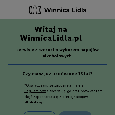
-20 ZŁ ZA NEWSLETTER –
ZAPISZ SIĘ
Witaj na
Szuka
Wina
WinnicaLidla.pl
S
Wina
Whisky
Rum
Alkohole mocne
m
serwisie z szerokim wyborem napojów
a
alkoholowych.
k
W
y
Czy masz już ukończone 18 lat?
t
r
a
*Oświadczam, że zapoznałem się z
w
Drinki z wódką i
Regulaminem
i akceptuję go oraz potwierdzam
n
e
chęć zapoznania się z ofertą napojów
alkoholowych
grenadiną – 3
P
ó
ł