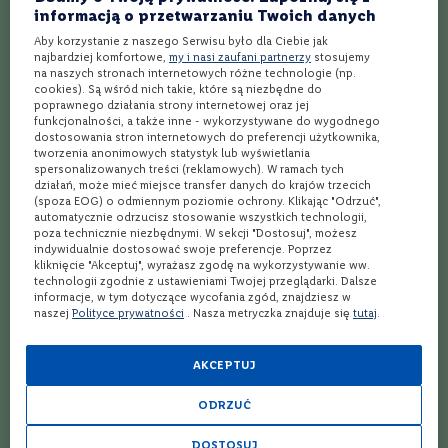
informacją o przetwarzaniu Twoich danych
P
o
Aby korzystanie z naszego Serwisu było dla Ciebie jak
l
najbardziej komfortowe,
my i nasi zaufani partnerzy
stosujemy
s
na naszych stronach internetowych różne technologie (np.
k
cookies). Są wśród nich takie, które są niezbędne do
a
poprawnego działania strony internetowej oraz jej
funkcjonalności, a także inne - wykorzystywane do wygodnego
dostosowania stron internetowych do preferencji użytkownika,
F
tworzenia anonimowych statystyk lub wyświetlania
r
spersonalizowanych treści (reklamowych). W ramach tych
a
działań, może mieć miejsce transfer danych do krajów trzecich
n
(spoza EOG) o odmiennym poziomie ochrony. Klikając "Odrzuć",
c
Drinki z grenadiną są zatem w stanie zapewnić drinkomaniakom
automatycznie odrzucisz stosowanie wszystkich technologii,
j
poza technicznie niezbędnymi. W sekcji "Dostosuj", możesz
mnóstwo wrażeń. I to nie tylko smakowych, ale też – z uwagi na
a
indywidualnie dostosować swoje preferencje. Poprzez
żywą barwę syropu – wizualnych. Wszystkich czytelników
kliknięcie "Akceptuj", wyrażasz zgodę na wykorzystywanie ww.
zainteresowanych drinkami z grenadiną i wódką oraz innymi
H
technologii zgodnie z ustawieniami Twojej przeglądarki. Dalsze
eksperymentami barmańskimi gorąco zachęcamy również do
i
informacje, w tym dotyczące wycofania zgód, znajdziesz w
s
zapoznania się z kategorią
dodatki do drinków
!
naszej
Polityce prywatności
. Nasza metryczka znajduje się
tutaj
.
z
p
FAQ
a
AKCEPTUJ
n
Jakie składniki są potrzebne do przygotowania
i
drinka Vodka Sunrise?
ODRZUĆ
a
Do przygotowania drinka Vodka Sunrise potrzebujesz 45 ml wódki,
DOSTOSUJ