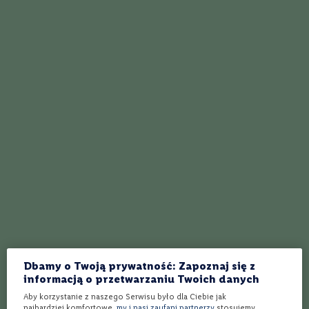
m
Różowe wino włoskie – którego warto spróbować?
a
c
Wino na majówkę 2022 – podpowiadamy, co wybrać w przedziale do
n
30, 50 i 100 zł!
i
a
Wino do 50 złotych – jak wybrać perełkę?
n
e
Czerwone wino na Dzień Kobiet – 7 propozycji
L
a
Ranking win - Znajdź idealne wino dla siebie.
m
b
Białe wino do 50 zł – wyjątkowy smak w przystępnej cenie
r
u
Wino różowe – 10 faktów o tym alkoholu!
s
c
o
Wino dla kobiety – 7 pewniaków prezentowych!
S
Wybieramy wino musujące! Półsłodkie, słodkie czy półwytrawne?
z
c
Johnnie Walker Blue: ile ma lat?
Dbamy o Twoją prywatność: Zapoznaj się z
z
informacją o przetwarzaniu Twoich danych
e
Dobre słodkie wino do 100 zł – zobacz nasze propozycje!
p
Aby korzystanie z naszego Serwisu było dla Ciebie jak
najbardziej komfortowe,
my i nasi zaufani partnerzy
stosujemy