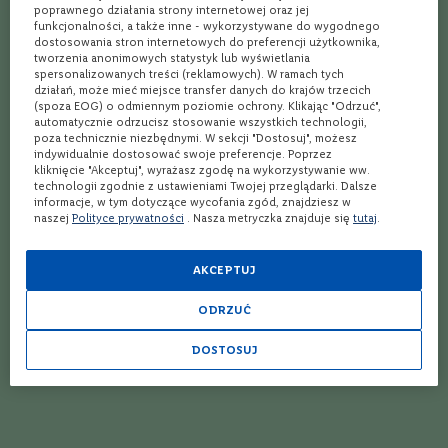
poprawnego działania strony internetowej oraz jej
C
funkcjonalności, a także inne - wykorzystywane do wygodnego
Whiskey irlandzka – 6 faktów o tym trunku
a
dostosowania stron internetowych do preferencji użytkownika,
b
tworzenia anonimowych statystyk lub wyświetlania
e
Promocja na whisky – podpowiadamy, które pary warto kupić!
spersonalizowanych treści (reklamowych). W ramach tych
r
działań, może mieć miejsce transfer danych do krajów trzecich
n
(spoza EOG) o odmiennym poziomie ochrony. Klikając "Odrzuć",
Która whisky najlepsza? Jak rozpoznać dobrą whisky?
e
automatycznie odrzucisz stosowanie wszystkich technologii,
t
poza technicznie niezbędnymi. W sekcji "Dostosuj", możesz
Whisky na walentynki – którą warto wybrać?
S
indywidualnie dostosować swoje preferencje. Poprzez
a
kliknięcie "Akceptuj", wyrażasz zgodę na wykorzystywanie ww.
technologii zgodnie z ustawieniami Twojej przeglądarki. Dalsze
u
Ranking Bourbon Whiskey - klasyka prosto z Ameryki
informacje, w tym dotyczące wycofania zgód, znajdziesz w
v
naszej
Polityce prywatności
. Nasza metryczka znajduje się
tutaj
.
i
Japońska Whisky Ranking - Wybierz najlepsze whisky z Kraju
g
Kwitnącej Wiśni.
n
AKCEPTUJ
o
Whisky 12-letnia: która jest najlepsza i co musisz o niej wiedzieć?
n
ODRZUĆ
Talisker – co musisz wiedzieć o tej whisky?
M
e
DOSTOSUJ
r
Dobry alkohol do 100 zł - Co wybrać w przystępnej cenie?
l
o
Jak Szkoci piją whisky? Poradnik winnicalidla.pl
t
Whisky single malt vs blend – którą wybrać na prezent?
T