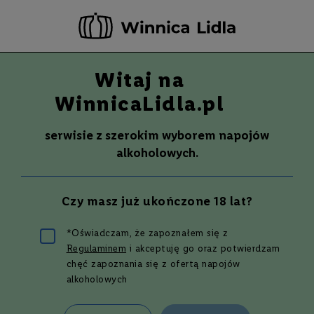
-20 ZŁ ZA NEWSLETTER –
ZAPISZ SIĘ
Witaj na
Szuka
Wina
WinnicaLidla.pl
S
Wina
Whisky
Rum
Alkohole mocne
m
serwisie z szerokim wyborem napojów
a
alkoholowych.
k
W
y
Czy masz już ukończone 18 lat?
t
r
a
*Oświadczam, że zapoznałem się z
w
Whisky do 200 zł –
Regulaminem
i akceptuję go oraz potwierdzam
n
e
chęć zapoznania się z ofertą napojów
alkoholowych
jak wybrać trunek w
P
ó
ł