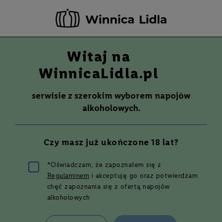
-20 ZŁ ZA NEWSLETTER –
ZAPISZ SIĘ
Witaj na
Szuka
Wina
WinnicaLidla.pl
S
Wina
Whisky
Rum
Alkohole mocne
m
serwisie z szerokim wyborem napojów
a
alkoholowych.
k
W
y
Czy masz już ukończone 18 lat?
t
r
a
*Oświadczam, że zapoznałem się z
w
Whisky do 100
Regulaminem
i akceptuję go oraz potwierdzam
n
e
chęć zapoznania się z ofertą napojów
alkoholowych
złotych – którą
P
ó
ł