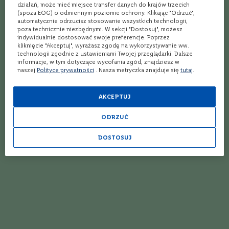
Promocja na whisky – podpowiadamy, które pary warto kupić!
działań, może mieć miejsce transfer danych do krajów trzecich
C
(spoza EOG) o odmiennym poziomie ochrony. Klikając "Odrzuć",
a
automatycznie odrzucisz stosowanie wszystkich technologii,
Whiskey irlandzka – 5 propozycji, których warto spróbować
b
poza technicznie niezbędnymi. W sekcji "Dostosuj", możesz
e
indywidualnie dostosować swoje preferencje. Poprzez
Jak powinno się pić whisky? 5 rad od barmanów!
r
kliknięcie "Akceptuj", wyrażasz zgodę na wykorzystywanie ww.
n
technologii zgodnie z ustawieniami Twojej przeglądarki. Dalsze
e
informacje, w tym dotyczące wycofania zgód, znajdziesz w
Najlepszy alkohol – poszukiwanie doskonałego smaku
t
naszej
Polityce prywatności
. Nasza metryczka znajduje się
tutaj
.
S
Testujemy 9 hitów WinnicaLidla.pl
a
u
AKCEPTUJ
Talisker – co musisz wiedzieć o tej whisky?
v
i
ODRZUĆ
Whisky czy whiskey – co lepsze?
g
n
DOSTOSUJ
o
Żytnia whisky – co musisz o niej wiedzieć?
n
Wild Turkey — z czym pić?
M
e
Jak robić drinki z whisky? 4 sztuczki barmańskie!
r
l
6 whisky z kukurydzy, których warto spróbować
o
t
Aberlour – co to za whisky?
T