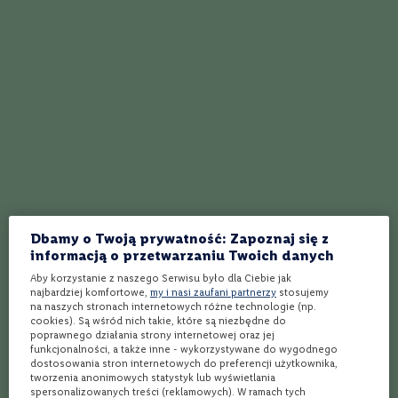
m
a
Whisky torfowe ranking – zanurz się w intensywnym smaku torfu.
c
n
Whisky Single Malt ranking - wyjątkowe doznania z tradycyjnych
i
destylarni
a
n
Whisky 18-letnia Ranking - Wybierz wyjątkowe trunki z długim
e
dojrzewaniem.
L
a
Dobry alkohol do 100 zł - Co wybrać w przystępnej cenie?
m
b
Whisky do 200 zł – jak wybrać trunek w tej cenie? [6 konkretnych
r
propozycji]
u
Dbamy o Twoją prywatność: Zapoznaj się z
s
Japońska Whisky Ranking - Wybierz najlepsze whisky z Kraju
c
informacją o przetwarzaniu Twoich danych
Kwitnącej Wiśni.
o
Aby korzystanie z naszego Serwisu było dla Ciebie jak
najbardziej komfortowe,
my i nasi zaufani partnerzy
stosujemy
S
Najlepsza Whisky z Lidla – 5 typów sommeliera
na naszych stronach internetowych różne technologie (np.
z
cookies). Są wśród nich takie, które są niezbędne do
c
Słodka whisky – 9 propozycji z WinnicaLidla.pl
poprawnego działania strony internetowej oraz jej
z
funkcjonalności, a także inne - wykorzystywane do wygodnego
dostosowania stron internetowych do preferencji użytkownika,
e
Bourbon a whisky – co musisz wiedzieć?
tworzenia anonimowych statystyk lub wyświetlania
p
spersonalizowanych treści (reklamowych). W ramach tych