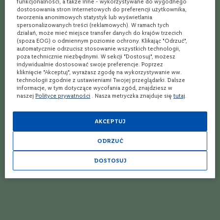
funkcjonalności, a także inne - wykorzystywane do wygodnego
Czym różni się corn whiskey od bourbona?
P
dostosowania stron internetowych do preferencji użytkownika,
o
tworzenia anonimowych statystyk lub wyświetlania
Corn whiskey musi zawierać co najmniej 80% kukurydzy w zacierze,
l
spersonalizowanych treści (reklamowych). W ramach tych
podczas gdy bourbon wymaga minimum 51%. Corn whiskey nie musi
działań, może mieć miejsce transfer danych do krajów trzecich
s
być leżakowana w nowych drewnianych beczkach, natomiast
(spoza EOG) o odmiennym poziomie ochrony. Klikając "Odrzuć",
k
bourbon zawsze dojrzewa w nowych beczkach z dębu
automatycznie odrzucisz stosowanie wszystkich technologii,
a
amerykańskiego.
poza technicznie niezbędnymi. W sekcji "Dostosuj", możesz
indywidualnie dostosować swoje preferencje. Poprzez
F
Jak długo leżakuje bourbon?
kliknięcie "Akceptuj", wyrażasz zgodę na wykorzystywanie ww.
r
technologii zgodnie z ustawieniami Twojej przeglądarki. Dalsze
a
Bourbon musi leżakować minimum dwa lata, choć wiele popularnych
informacje, w tym dotyczące wycofania zgód, znajdziesz w
n
marek starzeje swoje trunki znacznie dłużej. Jeśli bourbon leżakuje
naszej
Polityce prywatności
. Nasza metryczka znajduje się
tutaj
.
c
krócej niż cztery lata, informacja o czasie leżakowania musi
j
obowiązkowo pojawić się na etykiecie.
a
AKCEPTUJ
Który bourbon polecany jest dla początkujących?
H
ODRZUĆ
Buffalo Trace jest często rekomendowany osobom dopiero
i
s
zaczynającym swoją przygodę z bourbonem – to klasyczny bourbon
z
DOSTOSUJ
z Kentucky starzony przez osiem lat, dostępny w przystępnej cenie.
p
Evan Williams to z kolei najtańsza opcja dla tych, którzy chcą
a
spróbować czegoś innego niż najpopularniejsze marki.
n
i
Skąd pochodzi większość bourbonów?
a
Zdecydowana większość bourbonów produkowana jest w stanie