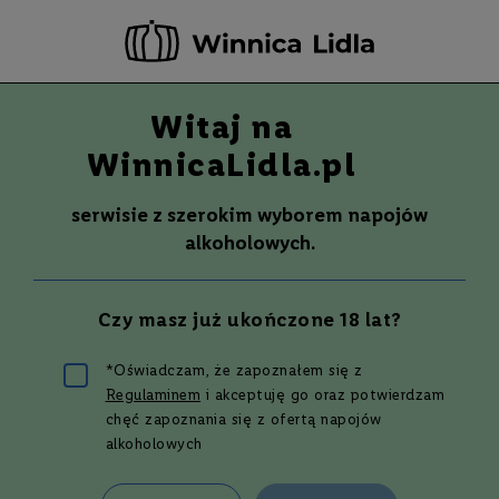
-20 ZŁ ZA NEWSLETTER –
ZAPISZ SIĘ
Witaj na
Szuka
Wina
WinnicaLidla.pl
S
Wina
Whisky
Rum
Alkohole mocne
m
serwisie z szerokim wyborem napojów
a
alkoholowych.
k
W
y
Czy masz już ukończone 18 lat?
t
r
a
*Oświadczam, że zapoznałem się z
w
6 whisky z
Regulaminem
i akceptuję go oraz potwierdzam
n
e
chęć zapoznania się z ofertą napojów
alkoholowych
kukurydzy, których
P
ó
ł