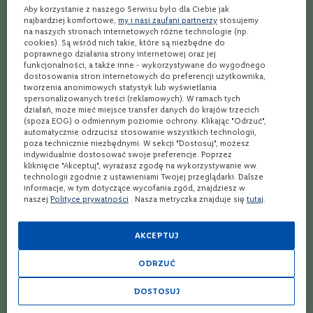
Aby korzystanie z naszego Serwisu było dla Ciebie jak
W
najbardziej komfortowe,
my i nasi zaufani partnerzy
stosujemy
ę
na naszych stronach internetowych różne technologie (np.
g
WYKONANIE:
cookies). Są wśród nich takie, które są niezbędne do
r
poprawnego działania strony internetowej oraz jej
y
W naszym ulubionym kieliszku koktajlowym umieśćmy kilka kostek
funkcjonalności, a także inne - wykorzystywane do wygodnego
lodu, a następnie wlejmy wino musujące, syrop oraz wodę mineralną.
dostosowania stron internetowych do preferencji użytkownika,
N
tworzenia anonimowych statystyk lub wyświetlania
Na wierzch dodajmy miętę. Wymieszajmy starannie drink z Prosecco i
i
spersonalizowanych treści (reklamowych). W ramach tych
sokiem z bzu. Udekorujmy szkło limonką. Gotowe!
e
działań, może mieć miejsce transfer danych do krajów trzecich
m
(spoza EOG) o odmiennym poziomie ochrony. Klikając "Odrzuć",
Uwaga – drink Prosecco Czarny Bez (taką możemy nadać mu polską
c
automatycznie odrzucisz stosowanie wszystkich technologii,
poza technicznie niezbędnymi. W sekcji "Dostosuj", możesz
y
nazwę) doczekał się przynajmniej kilku ciekawych wariantów.
indywidualnie dostosować swoje preferencje. Poprzez
Możemy zatem przygotować Hugo Rose, gdy do drinka wybierzemy
kliknięcie "Akceptuj", wyrażasz zgodę na wykorzystywanie ww.
N
różowe Prosecco. Jeśli natomiast marzy nam się mocniejszy drink z
technologii zgodnie z ustawieniami Twojej przeglądarki. Dalsze
o
informacje, w tym dotyczące wycofania zgód, znajdziesz w
Prosecco, do przepisu dodajmy odrobinę ginu. Mamy również prawo
w
naszej
Polityce prywatności
. Nasza metryczka znajduje się
tutaj
.
a
syrop z czarnego bzu zastąpić syropem malinowym i uzyskać tym
Z
samym Hugo Raspberry!
e
AKCEPTUJ
l
a
ODRZUĆ
n
Dobrze schłodzone Prosecco wspaniale smakuje samodzielnie,
d
sprawdzając się zarówno jako aperitif, jak i jako dodatek do wielu
i
DOSTOSUJ
dań. Jednak słynne włoskie wino musujące jest także doskonałym
a
składnikiem wielu koktajli, w każdym z nich prezentujące nieco inne