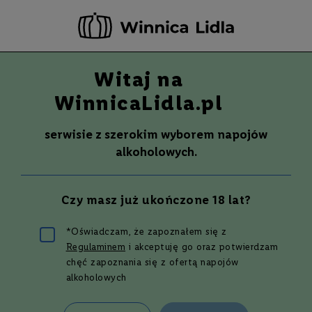
-20 ZŁ ZA NEWSLETTER –
ZAPISZ SIĘ
Witaj na
Szuka
Wina
WinnicaLidla.pl
S
Wina
Whisky
Rum
Alkohole mocne
m
serwisie z szerokim wyborem napojów
a
alkoholowych.
k
W
y
Czy masz już ukończone 18 lat?
t
r
a
*Oświadczam, że zapoznałem się z
w
Regulaminem
i akceptuję go oraz potwierdzam
n
e
chęć zapoznania się z ofertą napojów
alkoholowych
P
Drinki z Prosecco - 7 przepisów!
ó
ł