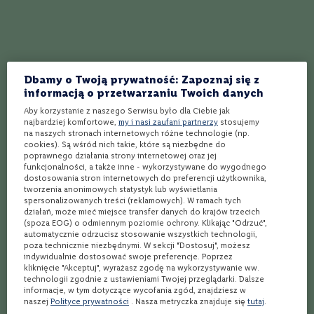
e
m
p
r
a
n
Dbamy o Twoją prywatność: Zapoznaj się z
i
informacją o przetwarzaniu Twoich danych
l
l
Aby korzystanie z naszego Serwisu było dla Ciebie jak
o
najbardziej komfortowe,
my i nasi zaufani partnerzy
stosujemy
na naszych stronach internetowych różne technologie (np.
C
cookies). Są wśród nich takie, które są niezbędne do
h
poprawnego działania strony internetowej oraz jej
a
funkcjonalności, a także inne - wykorzystywane do wygodnego
dostosowania stron internetowych do preferencji użytkownika,
r
tworzenia anonimowych statystyk lub wyświetlania
d
spersonalizowanych treści (reklamowych). W ramach tych
o
działań, może mieć miejsce transfer danych do krajów trzecich
n
(spoza EOG) o odmiennym poziomie ochrony. Klikając "Odrzuć",
n
automatycznie odrzucisz stosowanie wszystkich technologii,
a
poza technicznie niezbędnymi. W sekcji "Dostosuj", możesz
y
indywidualnie dostosować swoje preferencje. Poprzez
kliknięcie "Akceptuj", wyrażasz zgodę na wykorzystywanie ww.
P
technologii zgodnie z ustawieniami Twojej przeglądarki. Dalsze
i
informacje, w tym dotyczące wycofania zgód, znajdziesz w
n
naszej
Polityce prywatności
. Nasza metryczka znajduje się
tutaj
.
o