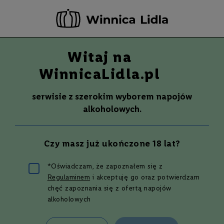
-20 ZŁ ZA NEWSLETTER –
ZAPISZ SIĘ
Witaj na
Szuka
Wina
WinnicaLidla.pl
S
Wina
Whisky
Rum
Alkohole mocne
m
serwisie z szerokim wyborem napojów
a
alkoholowych.
k
W
y
Czy masz już ukończone 18 lat?
t
r
a
*Oświadczam, że zapoznałem się z
w
Regulaminem
i akceptuję go oraz potwierdzam
n
e
chęć zapoznania się z ofertą napojów
alkoholowych
P
ó
ł