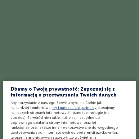
i
Przygotuj:
n
- blender,
g
- szklanki do long drinków.
P
Krok 1:
Zagotowujemy śmietanę
r
i
Czekoladę drobno siekamy i przekładamy do wysokiego naczynia
m
blendera. Śmietanę zagotowujemy z cukrem, zalewamy nią czekoladę
i
i mieszamy, aż się roztopi. Studzimy, a następnie wstawiamy do
t
lodówki.
i
v
Krok 2:
Przygotowujemy drinki
o
Banany obieramy i dodajemy z mlekiem do śmietany z czekoladą,
miksujemy na gładką masę. Dodajemy rum i mieszamy. Doprawiamy
K
r
chili. 4 szklanki do long drinków wypełniamy kostkami lodu i
Dbamy o Twoją prywatność: Zapoznaj się z
a
zalewamy koktajlem. Dekorujemy bananem według uznania.
informacją o przetwarzaniu Twoich danych
j
______________________________________________
Aby korzystanie z naszego Serwisu było dla Ciebie jak
______________________________________________
W
najbardziej komfortowe,
my i nasi zaufani partnerzy
stosujemy
____
ł
na naszych stronach internetowych różne technologie (np.
o
cookies). Są wśród nich takie, które są niezbędne do
c
poprawnego działania strony internetowej oraz jej
WÓDKA
funkcjonalności, a także inne - wykorzystywane do wygodnego
h
dostosowania stron internetowych do preferencji użytkownika,
y
tworzenia anonimowych statystyk lub wyświetlania