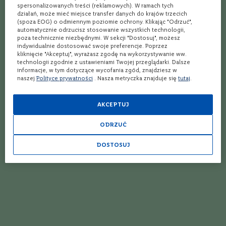
spersonalizowanych treści (reklamowych). W ramach tych
P
działań, może mieć miejsce transfer danych do krajów trzecich
o
(spoza EOG) o odmiennym poziomie ochrony. Klikając "Odrzuć",
l
automatycznie odrzucisz stosowanie wszystkich technologii,
s
poza technicznie niezbędnymi. W sekcji "Dostosuj", możesz
k
indywidualnie dostosować swoje preferencje. Poprzez
a
kliknięcie "Akceptuj", wyrażasz zgodę na wykorzystywanie ww.
technologii zgodnie z ustawieniami Twojej przeglądarki. Dalsze
F
informacje, w tym dotyczące wycofania zgód, znajdziesz w
r
naszej
Polityce prywatności
. Nasza metryczka znajduje się
tutaj
.
a
n
c
AKCEPTUJ
j
a
Espresso Martini
ODRZUĆ
H
DOSTOSUJ
i
Składniki
:
s
- 40 ml
Ketel One
,
z
- 40 ml kawa espresso,
p
- 10 ml syrop cukrowy,
a
- 10 ml likier kawowy.
n
i
Sposób przygotowania
:
a
Ketel One shaker'ujemy z wszystkimi składnikami oraz z lodem.
Koktajl podajemy w szkle koktajlowym i dekorujemy kilkoma ziarnami