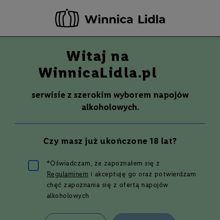
-20 ZŁ ZA NEWSLETTER –
ZAPISZ SIĘ
Witaj na
Szuka
Wina
WinnicaLidla.pl
S
Wina
Whisky
Rum
Alkohole mocne
m
serwisie z szerokim wyborem napojów
a
alkoholowych.
k
W
y
Czy masz już ukończone 18 lat?
t
r
a
*Oświadczam, że zapoznałem się z
w
Drinki z alkoholami
Regulaminem
i akceptuję go oraz potwierdzam
n
e
chęć zapoznania się z ofertą napojów
alkoholowych
mocnymi
P
ó
ł