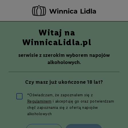
-20 ZŁ ZA NEWSLETTER –
ZAPISZ SIĘ
Witaj na
Szuka
Wina
WinnicaLidla.pl
S
Wina
Whisky
Rum
Alkohole mocne
m
serwisie z szerokim wyborem napojów
a
alkoholowych.
k
W
y
Czy masz już ukończone 18 lat?
t
r
a
*Oświadczam, że zapoznałem się z
w
Drinki z likierem
Regulaminem
i akceptuję go oraz potwierdzam
n
e
chęć zapoznania się z ofertą napojów
alkoholowych
kawowym – 5
P
ó
ł