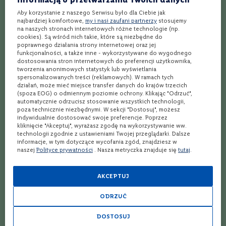
t
Jakie szkło jest potrzebne do przygotowania
Aby korzystanie z naszego Serwisu było dla Ciebie jak
N
Espresso Martini?
najbardziej komfortowe,
my i nasi zaufani partnerzy
stosujemy
o
na naszych stronach internetowych różne technologie (np.
i
Espresso Martini podaje się w schłodzonym kieliszku koktajlowym,
cookies). Są wśród nich takie, które są niezbędne do
r
charakterystycznym dla drinków typu martini. Składniki należy
poprawnego działania strony internetowej oraz jej
wcześniej wstrząsnąć w shakerze z lodem, a następnie przecedzić do
funkcjonalności, a także inne - wykorzystywane do wygodnego
S
dostosowania stron internetowych do preferencji użytkownika,
kieliszka.
a
tworzenia anonimowych statystyk lub wyświetlania
u
spersonalizowanych treści (reklamowych). W ramach tych
Czy drinki z likierem kawowym są trudne do
v
działań, może mieć miejsce transfer danych do krajów trzecich
zrobienia w domu?
i
(spoza EOG) o odmiennym poziomie ochrony. Klikając "Odrzuć",
automatycznie odrzucisz stosowanie wszystkich technologii,
g
Większość drinków z likierem kawowym jest bardzo prosta do
poza technicznie niezbędnymi. W sekcji "Dostosuj", możesz
n
przygotowania w warunkach domowych i nie wymaga
indywidualnie dostosować swoje preferencje. Poprzez
o
specjalistycznego sprzętu. Wyjątkiem jest Espresso Martini, do
kliknięcie "Akceptuj", wyrażasz zgodę na wykorzystywanie ww.
n
którego przyda się shaker, oraz warstwowe shoty, wymagające
technologii zgodnie z ustawieniami Twojej przeglądarki. Dalsze
B
odrobiny cierpliwości przy nalewaniu.
informacje, w tym dotyczące wycofania zgód, znajdziesz w
l
naszej
Polityce prywatności
. Nasza metryczka znajduje się
tutaj
.
a
n
c
Przeczytaj także:
AKCEPTUJ
R
8 niedocenionych drinków klasycznych!
ODRZUĆ
i
e
Drinki z domowym likierem Baileys – 5 przepisów
s
DOSTOSUJ
l