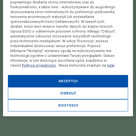
poprawnego działania strony internetowej oraz jej
C
funkcjonalności, a także inne - wykorzystywane do wygodnego
Włoskie wina musujące – czy są najlepsze?
a
dostosowania stron internetowych do preferencji użytkownika,
b
tworzenia anonimowych statystyk lub wyświetlania
e
Czym się różni wino wytrawne od półwytrawnego?
spersonalizowanych treści (reklamowych). W ramach tych
r
działań, może mieć miejsce transfer danych do krajów trzecich
n
(spoza EOG) o odmiennym poziomie ochrony. Klikając "Odrzuć",
Ranking win - Znajdź idealne wino dla siebie.
e
automatycznie odrzucisz stosowanie wszystkich technologii,
poza technicznie niezbędnymi. W sekcji "Dostosuj", możesz
t
Wino do 30 złotych – które warto wybrać?
indywidualnie dostosować swoje preferencje. Poprzez
S
kliknięcie "Akceptuj", wyrażasz zgodę na wykorzystywanie ww.
a
technologii zgodnie z ustawieniami Twojej przeglądarki. Dalsze
Wino białe wytrawne na prezent - podpowiadamy, jakie wybrać!
u
informacje, w tym dotyczące wycofania zgód, znajdziesz w
v
naszej
Polityce prywatności
. Nasza metryczka znajduje się
tutaj
.
i
9 win musujących z całego świata – które są najlepsze?
g
n
Wino do 50 złotych – jak wybrać perełkę?
AKCEPTUJ
o
n
Wino na majówkę 2022 – podpowiadamy, co wybrać w przedziale do
ODRZUĆ
30, 50 i 100 zł!
M
e
DOSTOSUJ
Ranking win półsłodkich - Wybierz najlepsze wino półsłodkie
r
l
o
Lubisz wino wytrawne? Oto 7 faktów, o których powinieneś wiedzieć!
t
Dobre wino półsłodkie do 50 zł - poznaj nasz wybór!
T