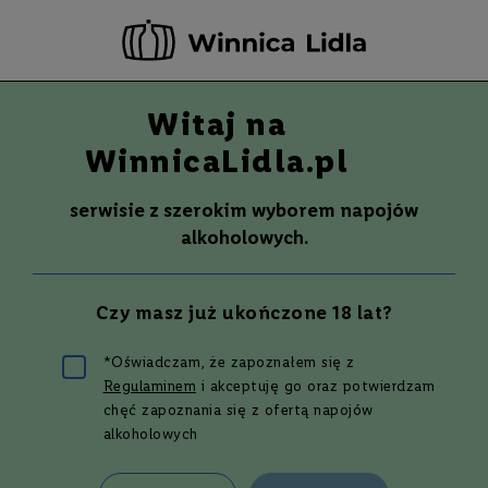
-20 ZŁ ZA NEWSLETTER –
ZAPISZ SIĘ
Witaj na
Szuka
Wina
WinnicaLidla.pl
S
Wina
Whisky
Rum
Alkohole mocne
m
serwisie z szerokim wyborem napojów
a
alkoholowych.
k
W
y
Czy masz już ukończone 18 lat?
t
r
a
*Oświadczam, że zapoznałem się z
w
5 białych win
Regulaminem
i akceptuję go oraz potwierdzam
n
e
chęć zapoznania się z ofertą napojów
alkoholowych
półwytrawnych
P
ó
ł