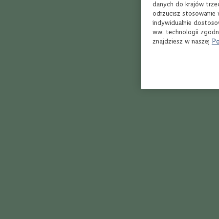
USA
danych do krajów trze
odrzucisz stosowanie 
Szwecja
indywidualnie dostoso
Region
ww. technologii zgodn
Campbeltown
znajdziesz w naszej
Po
Highland
Island
Islay
Lowland
Speyside
Yorkshire
3/5
Cena
Whisky
do
Wino
100
Fau
zł
Whisky
do
150
zł