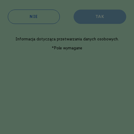
Wytrawne
Czerwone
NIE
TAK
Australia
Shiraz
Informacja dotycząca
przetwarzania danych osobowych
.
*Pole wymagane
Intensywność
3/
Porównaj
Win
sie Rules Shiraz
Ca
750ml
,99 zł
2
Dodaj
owość
N