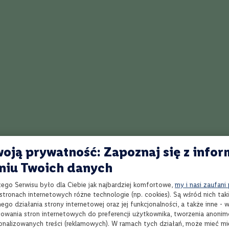
Wytrawne
Czerwone
Australia
Shiraz Cabernet Sauvignon
Intensywność
4/
Porównaj
oją prywatność: Zapoznaj się z infor
Win
ob's Creek Shiraz, Cabernet
Ca
niu Twoich danych
uvignon
750 ml
zego Serwisu było dla Ciebie jak najbardziej komfortowe,
my i nasi zaufani
tronach internetowych różne technologie (np. cookies). Są wśród nich taki
go działania strony internetowej oraz jej funkcjonalności, a także inne -
,99 zł
3
wania stron internetowych do preferencji użytkownika, tworzenia anoni
Dodaj
sonalizowanych treści (reklamowych). W ramach tych działań, może mieć mie