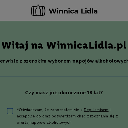
rwuj teraz - odbierz i opłać już w następnym dniu roboczym w wybranym sk
-20 ZŁ ZA NEWSLETTER –
ZAPISZ SIĘ
Szukaj
% Promocje %
Ostatnie sztuki
Nowości
Witaj na WinnicaLidla.pl
o hamburgera
serwisie z szerokim wyborem napojów alkoholowych
Czy masz już ukończone 18 lat?
110
produktów
*Oświadczam, że zapoznałem się z
Regulaminem
i
akceptuję go oraz potwierdzam chęć zapoznania się z
owość
ofertą napojów alkoholowych