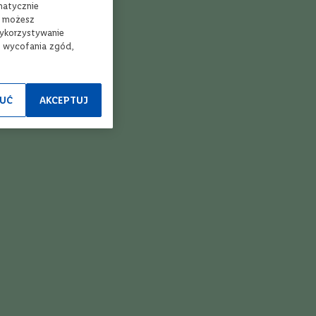
matycznie
, możesz
wykorzystywanie
e wycofania zgód,
Wytrawne
Czerwone
UĆ
AKCEPTUJ
Włochy
Primitivo
Intensywność
5
Porównaj
o
nin Primitivo di Manduria
750 ml
-ta szt. za 1 zł