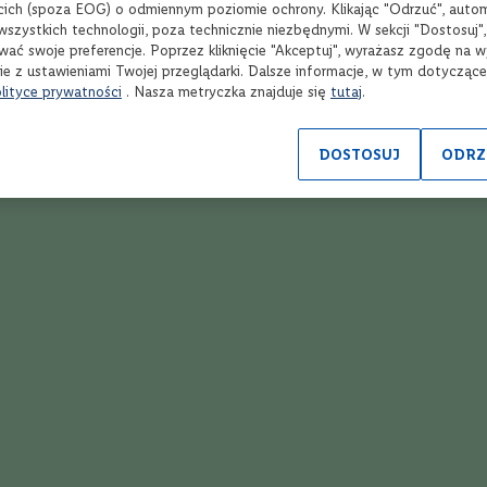
cich (spoza EOG) o odmiennym poziomie ochrony. Klikając "Odrzuć", auto
wszystkich technologii, poza technicznie niezbędnymi. W sekcji "Dostosuj"
wać swoje preferencje. Poprzez kliknięcie "Akceptuj", wyrażasz zgodę na 
ie z ustawieniami Twojej przeglądarki. Dalsze informacje, w tym dotycząc
lityce prywatności
. Nasza metryczka znajduje się
tutaj
.
Wytrawne
Czerwone
DOSTOSUJ
ODRZ
Hiszpania
Cabernet Sauvignon
Intensywność
5/
Porównaj
Win
stino VII Cabernet Sauvignon
Zo
750 ml
6