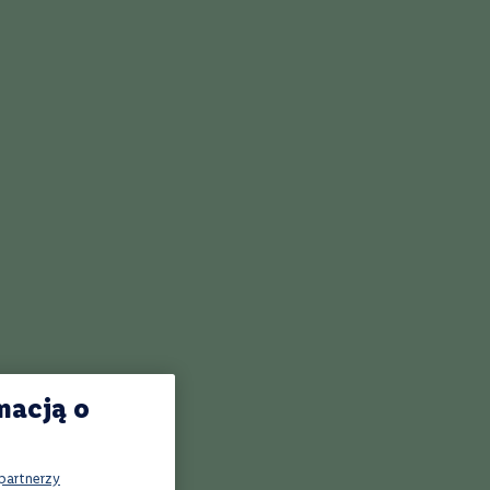
69,99 zł
Dodaj
macją o
 partnerzy