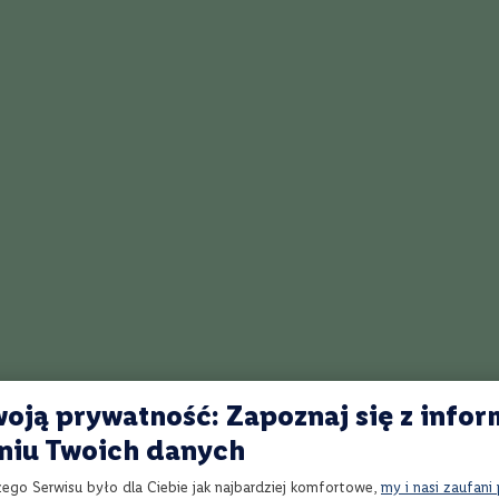
9,99 zł
1
Dodaj
Szkocja
Single Malt
Zawartość Alkoholu
%
oją prywatność: Zapoznaj się z infor
Porównaj
ky
niu Twoich danych
hroaig Whisky 10-letnia | 0,7L | 40%
ml
zego Serwisu było dla Ciebie jak najbardziej komfortowe,
my i nasi zaufani