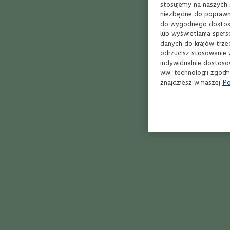
Bordeaux
stosujemy na naszych s
niezbędne do poprawne
Rioja
do wygodnego dostoso
21
Toskania
lub wyświetlania sper
danych do krajów trze
Piemont
odrzucisz stosowanie 
Dolina
indywidualnie dostoso
Rodanu
ww. technologii zgodn
znajdziesz w naszej
Po
Marlborough
Veneto
Apulia
Zobacz kategorie:
Kalifornia
Whisky - Złożone, torfowe
Whisky - Mió
Styl
Owocowe,
Whisky - Owoce i kwiaty
Whisky - Pol
delikatne
Whisky - Dym i wodorosty
Whisky - Dy
Orzeźwiające,
soczyste
Whisky - Owoce, wanilia i toffi
Whisky - Zł
Klasyczne,
Whisky
Whisky - Sus
zrównoważone
Aromatyczne,