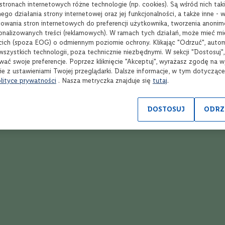
tronach internetowych różne technologie (np. cookies). Są wśród nich taki
go działania strony internetowej oraz jej funkcjonalności, a także inne -
wania stron internetowych do preferencji użytkownika, tworzenia anoni
9,99 zł
Dodaj
sonalizowanych treści (reklamowych). W ramach tych działań, może mieć mie
cich (spoza EOG) o odmiennym poziomie ochrony. Klikając "Odrzuć", auto
wszystkich technologii, poza technicznie niezbędnymi. W sekcji "Dostosuj"
wać swoje preferencje. Poprzez kliknięcie "Akceptuj", wyrażasz zgodę na 
ie z ustawieniami Twojej przeglądarki. Dalsze informacje, w tym dotycząc
lityce prywatności
. Nasza metryczka znajduje się
tutaj
.
DOSTOSUJ
ODRZ
d i jęczmień
Grain
ecane
Szkocka whisky
m i owoce
Whisky do 200 zł
ożona, owocowo-korzenna
Single Malt
zone owoce i bakalie
Whisky do 300 zł