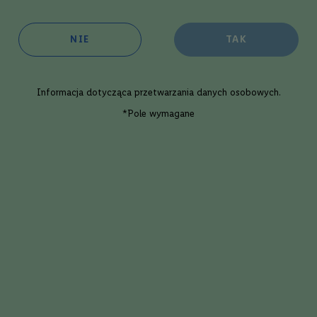
3
produkty
NIE
TAK
Informacja dotycząca
przetwarzania danych osobowych
.
Szkocja
*Pole wymagane
Single Malt
Zawartość Alkoholu
40
Porównaj
ky
Whi
hroaig Quater Cask | 0,7L | 48%
La
700
ml