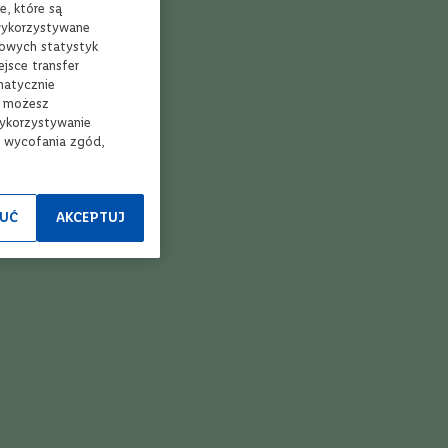
e, które są
 wykorzystywane
mowych statystyk
jsce transfer
matycznie
, możesz
wykorzystywanie
e wycofania zgód,
UĆ
AKCEPTUJ
Polska whisky
Big Peat
Whisky do 150 zł
Whisky do 500 zł
Whisky 12 letnia