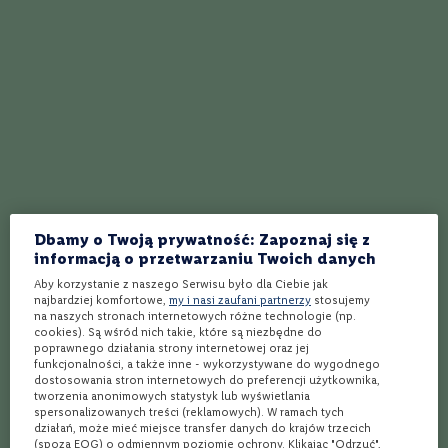
m
a
Najlepszy przepis na koktajl drink Fizzy
c
n
Najlepszy przepis na koktajl Frenchie
i
a
n
Drinki z ginem – 5 przepisów
e
Najlepszy przepis na drink Gin Rickey
L
a
Najlepszy przepis na koktajl Pink Lemonade
m
b
r
Dbamy o Twoją prywatność: Zapoznaj się z
Drinki z ginem i tonikiem – jak zrobić?
u
informacją o przetwarzaniu Twoich danych
s
Najlepszy przepis na koktajl Trilby
Aby korzystanie z naszego Serwisu było dla Ciebie jak
c
najbardziej komfortowe,
my i nasi zaufani partnerzy
stosujemy
o
na naszych stronach internetowych różne technologie (np.
Najlepszy przepis na koktajl Green Dragon
cookies). Są wśród nich takie, które są niezbędne do
S
poprawnego działania strony internetowej oraz jej
z
funkcjonalności, a także inne - wykorzystywane do wygodnego
Najlepszy przepis na koktajl Lafayette
c
dostosowania stron internetowych do preferencji użytkownika,
z
tworzenia anonimowych statystyk lub wyświetlania
Najlepszy przepis na drink Snowball
e
spersonalizowanych treści (reklamowych). W ramach tych
p
działań, może mieć miejsce transfer danych do krajów trzecich
(spoza EOG) o odmiennym poziomie ochrony. Klikając "Odrzuć",