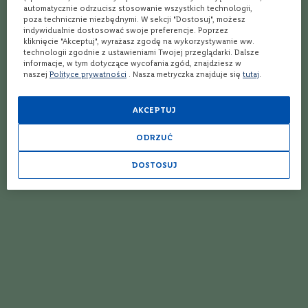
Najlepszy przepis na koktajl Ice Gin Blueberry
automatycznie odrzucisz stosowanie wszystkich technologii,
C
poza technicznie niezbędnymi. W sekcji "Dostosuj", możesz
a
Pollyanna – przepis na najlepszy koktajl
indywidualnie dostosować swoje preferencje. Poprzez
b
kliknięcie "Akceptuj", wyrażasz zgodę na wykorzystywanie ww.
e
technologii zgodnie z ustawieniami Twojej przeglądarki. Dalsze
Byzantine – przepis na najlepszy koktajl
r
informacje, w tym dotyczące wycofania zgód, znajdziesz w
n
naszej
Polityce prywatności
. Nasza metryczka znajduje się
tutaj
.
e
Perfect Lady - Perfekcyjna Dama
t
S
AKCEPTUJ
Najlepszy przepis na koktajl Clover Leaf
a
u
ODRZUĆ
v
Najlepszy przepis na koktajl Lemonhead
i
g
DOSTOSUJ
Fallen Leaves – przepis na najlepszy koktajl
n
o
n
Najlepszy przepis na koktajl Dorchester
M
Najlepszy przepis na koktajl Strawberry Blonde
e
r
Najlepszy przepis na koktajl Cucumber Collins
l
o
t
Najlepszy przepis na drink z pigwówką
T