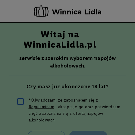
-20 ZŁ ZA NEWSLETTER –
ZAPISZ SIĘ
Witaj na
Szuka
Wina
WinnicaLidla.pl
S
Wina
Whisky
Rum
Alkohole mocne
m
serwisie z szerokim wyborem napojów
a
alkoholowych.
k
W
y
Czy masz już ukończone 18 lat?
t
r
a
*Oświadczam, że zapoznałem się z
w
Regulaminem
i akceptuję go oraz potwierdzam
n
Najlepszy przepis na lawendowy
e
chęć zapoznania się z ofertą napojów
drink
alkoholowych
P
ó
ł