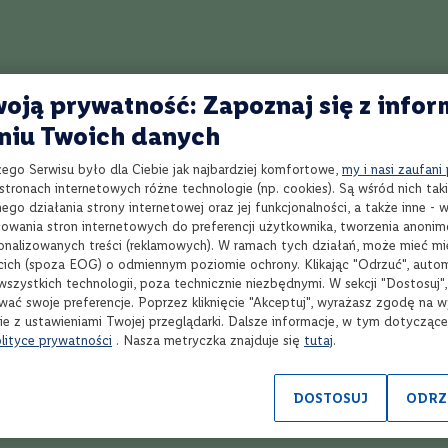
Przepis na Backstabber
Przepis na Flutter
Przepis na Byzan
Przepis na Frenchie
Przepis na Wink
Przepis na Amaretto Sour
oją prywatność: Zapoznaj się z infor
Przepis na Czarny Pazur
Przepis na Whist
Przepis na Cloister
niu Twoich danych
zego Serwisu było dla Ciebie jak najbardziej komfortowe,
my i nasi zaufani
tronach internetowych różne technologie (np. cookies). Są wśród nich taki
Najlepszy przepis na koktajl Pink Lemonade
N
go działania strony internetowej oraz jej funkcjonalności, a także inne -
wania stron internetowych do preferencji użytkownika, tworzenia anoni
Najlepszy przepis na koktajl Illicit Affair
N
sonalizowanych treści (reklamowych). W ramach tych działań, może mieć mie
cich (spoza EOG) o odmiennym poziomie ochrony. Klikając "Odrzuć", auto
wszystkich technologii, poza technicznie niezbędnymi. W sekcji "Dostosuj"
Najlepszy przepis na koktajl Backstabber
N
wać swoje preferencje. Poprzez kliknięcie "Akceptuj", wyrażasz zgodę na 
ie z ustawieniami Twojej przeglądarki. Dalsze informacje, w tym dotycząc
Najlepszy przepis na koktajl Forbidden Fruits
N
lityce prywatności
. Nasza metryczka znajduje się
tutaj
.
Najlepszy przepis na koktajl Olympic
N
DOSTOSUJ
ODRZ
White Elephant - Najlepszy przepis na koktajl
N