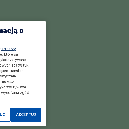
tine
Przepis na Blimey
Przepis na Rattlesnake
macją o
Przepis na Peto
 partnerzy
e, które są
ajlepszy przepis na koktajl Strawberry Blonde
 wykorzystywane
mowych statystyk
ajlepszy przepis na koktajl DMC
jsce transfer
matycznie
, możesz
ajlepszy przepis na koktajl Hummingbird
wykorzystywanie
e wycofania zgód,
ajlepszy przepis na koktajl All Fall Down
ajlepszy przepis na koktajl Hesitation
UĆ
AKCEPTUJ
ajlepszy przepis na koktajl Amaretto Sour