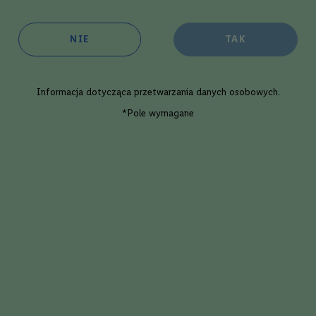
NIE
TAK
Informacja dotycząca
przetwarzania danych osobowych
.
*Pole wymagane
óry kusi nutą cytrusowej świeżości. Połączenie alkoholi z sokiem z cytryny
wyraziste smaki.