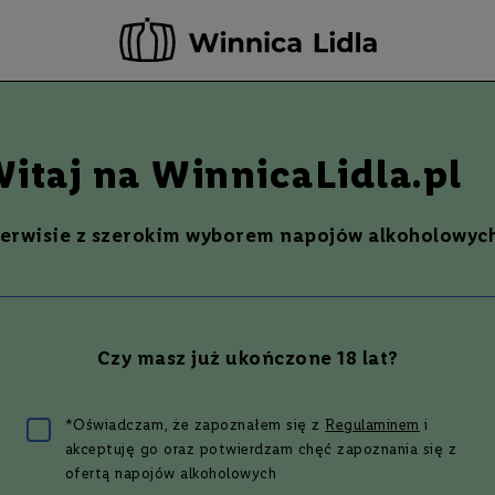
-20 ZŁ ZA NEWSLETTER –
ZAPISZ SIĘ
Szukaj
% Promocje %
Ostatnie sztuki
Nowości
itaj na WinnicaLidla.pl
serwisie z szerokim wyborem napojów alkoholowych
Czy masz już ukończone 18 lat?
szy przepis na koktajl Le
*Oświadczam, że zapoznałem się z
Regulaminem
i
akceptuję go oraz potwierdzam chęć zapoznania się z
ofertą napojów alkoholowych