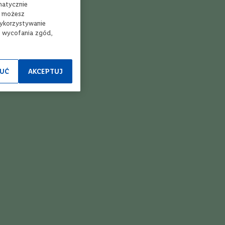
matycznie
, możesz
wykorzystywanie
e wycofania zgód,
nia słodkiego smaku likieru migdałowego z orzeźwiającą
UĆ
AKCEPTUJ
bazę do koktajli takich jak Amaretto Sour.
ych surowych jaj lub stosujących dietę wegańską.
ełnić kostkami lodu.
etrzyć białko jaja i uzyskać charakterystyczną piankową