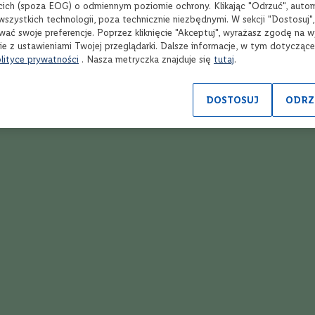
cich (spoza EOG) o odmiennym poziomie ochrony. Klikając "Odrzuć", auto
wszystkich technologii, poza technicznie niezbędnymi. W sekcji "Dostosuj"
wać swoje preferencje. Poprzez kliknięcie "Akceptuj", wyrażasz zgodę na 
ie z ustawieniami Twojej przeglądarki. Dalsze informacje, w tym dotycząc
lityce prywatności
. Nasza metryczka znajduje się
tutaj
.
 pory jest uważany za klasyczny drink. Jego popularność wynika z połącze
DOSTOSUJ
ODRZ
em migdałów. Jest słodki i aromatyczny, co sprawia, że stanowi doskonałą 
 Amaretto Sour?
ierzycy, która daje podobny efekt pianki. To dobra opcja dla osób unikając
ed, zwanej też szklanką rocks. Przed nalaniem koktajlu szklankę należy wyp
maretto Sour?
 składniki dobrze się połączyły. Dłuższe mieszanie pomaga również napowi
 z cytryny czy butelkowanego?