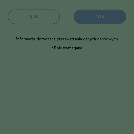
NIE
TAK
Informacja dotycząca
przetwarzania danych osobowych
.
*Pole wymagane
ym drinkiem, który powstał w latach 70. XX wieku. Jego głównym składnikie
makiem migdałów. Dodatek świeżo wyciśniętego soku z cytryny nadaje kokt