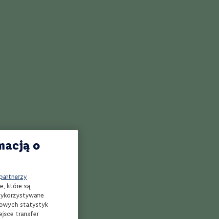
 Mule
Przepis na Pisco Sour
Drink
Przepis na Cloister
Przepis na Boxcar
macją o
ka jaja. Do dekoracji używa się plasterków cytryny i wiórków
 partnerzy
e, które są
 wykorzystywane
mowych statystyk
jsce transfer
ząsaniu w shakerze białko napowietrza się i tworzy gładką,