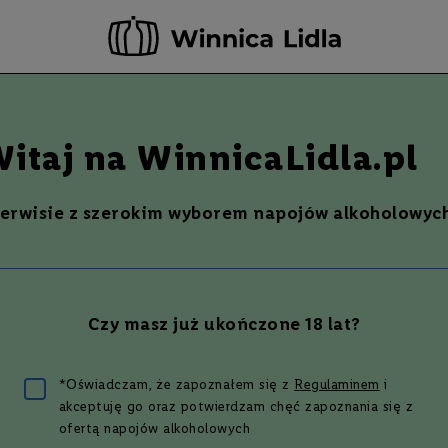
-20 ZŁ ZA NEWSLETTER –
ZAPISZ SIĘ
Szukaj
% Promocje %
Ostatnie sztuki
Nowości
itaj na WinnicaLidla.pl
serwisie z szerokim wyborem napojów alkoholowych
Czy masz już ukończone 18 lat?
y przepis na koktajl Amar
*Oświadczam, że zapoznałem się z
Regulaminem
i
akceptuję go oraz potwierdzam chęć zapoznania się z
ofertą napojów alkoholowych