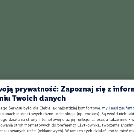
Przepis na Southside
Przepis na Peach Sour
Przepis na Moscow
Przepis na The Godson
Przepis na Godfather
Przepis na Orgasm 
ead
Przepis na Bitterest Pill
Przepis na drink Królowa Elżbieta
Przepis na Hibiscus Vodka Sour
oją prywatność: Zapoznaj się z infor
niu Twoich danych
retto Sour?
ml świeżo wyciśniętego soku z cytryny, 15 ml syropu cukrowego oraz biał
zego Serwisu było dla Ciebie jak najbardziej komfortowe,
my i nasi zaufani
tronach internetowych różne technologie (np. cookies). Są wśród nich taki
go działania strony internetowej oraz jej funkcjonalności, a także inne -
wania stron internetowych do preferencji użytkownika, tworzenia anoni
sonalizowanych treści (reklamowych). W ramach tych działań, może mieć mie
ję i charakterystyczną piankę na wierzchu drinka. Dzięki energicznemu wstr