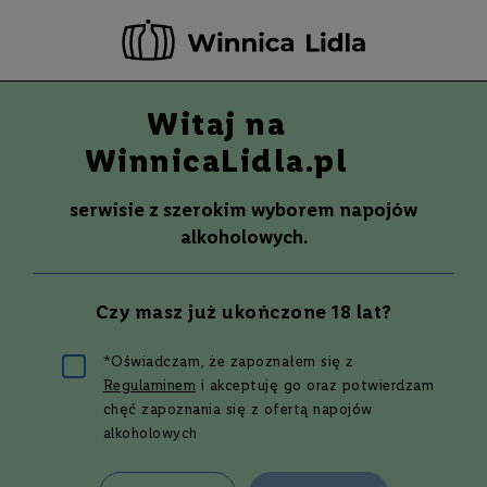
-20 ZŁ ZA NEWSLETTER –
ZAPISZ SIĘ
Witaj na
Szuka
Wina
WinnicaLidla.pl
S
Wina
Whisky
Rum
Alkohole mocne
m
serwisie z szerokim wyborem napojów
a
alkoholowych.
k
W
y
Czy masz już ukończone 18 lat?
t
r
a
*Oświadczam, że zapoznałem się z
w
Regulaminem
i akceptuję go oraz potwierdzam
n
Najlepszy przepis na koktajl
e
chęć zapoznania się z ofertą napojów
Whiskey Ginger
alkoholowych
P
ó
ł