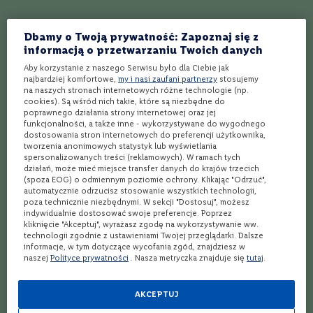
Koktajl Stone Fence - przepis na najlepszy drink
C
a
Najlepszy przepis na koktajl Lemonhead
Dbamy o Twoją prywatność: Zapoznaj się z
b
e
informacją o przetwarzaniu Twoich danych
Najlepszy przepis na koktajl Illicit Affair
r
Aby korzystanie z naszego Serwisu było dla Ciebie jak
n
najbardziej komfortowe,
my i nasi zaufani partnerzy
stosujemy
e
Najlepszy przepis na koktajl Algonquin
na naszych stronach internetowych różne technologie (np.
t
cookies). Są wśród nich takie, które są niezbędne do
S
poprawnego działania strony internetowej oraz jej
Najlepszy przepis na koktajl Hibiscus Vodka Sour
a
funkcjonalności, a także inne - wykorzystywane do wygodnego
u
dostosowania stron internetowych do preferencji użytkownika,
v
Najlepszy przepis na koktajl Coronation
tworzenia anonimowych statystyk lub wyświetlania
i
spersonalizowanych treści (reklamowych). W ramach tych
g
działań, może mieć miejsce transfer danych do krajów trzecich
Najlepszy przepis na koktajl Skid Row
n
(spoza EOG) o odmiennym poziomie ochrony. Klikając "Odrzuć",
o
automatycznie odrzucisz stosowanie wszystkich technologii,
n
poza technicznie niezbędnymi. W sekcji "Dostosuj", możesz
Najlepszy przepis na koktajl Hummingbird
indywidualnie dostosować swoje preferencje. Poprzez
kliknięcie "Akceptuj", wyrażasz zgodę na wykorzystywanie ww.
M
Najlepszy przepis na koktajl Bramble Drink
technologii zgodnie z ustawieniami Twojej przeglądarki. Dalsze
e
informacje, w tym dotyczące wycofania zgód, znajdziesz w
r
naszej
Polityce prywatności
. Nasza metryczka znajduje się
tutaj
.
White Elephant - Najlepszy przepis na koktajl
l
o
t
Najlepszy przepis na koktajl Forbidden Fruits
AKCEPTUJ
T