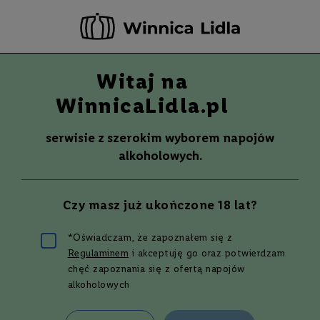
-20 ZŁ ZA NEWSLETTER –
ZAPISZ SIĘ
Witaj na
Szuka
Wina
WinnicaLidla.pl
S
Wina
Whisky
Rum
Alkohole mocne
m
serwisie z szerokim wyborem napojów
a
alkoholowych.
k
W
y
Czy masz już ukończone 18 lat?
t
r
a
*Oświadczam, że zapoznałem się z
w
Regulaminem
i akceptuję go oraz potwierdzam
n
Najlepszy przepis na koktajl Honey
e
chęć zapoznania się z ofertą napojów
Wall
alkoholowych
P
ó
ł