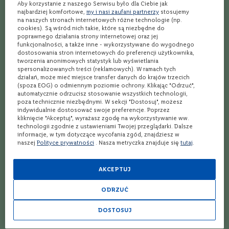
Aby korzystanie z naszego Serwisu było dla Ciebie jak
C
najbardziej komfortowe,
my i nasi zaufani partnerzy
stosujemy
Najlepszy przepis na koktajl Upper Cut
a
na naszych stronach internetowych różne technologie (np.
b
cookies). Są wśród nich takie, które są niezbędne do
e
poprawnego działania strony internetowej oraz jej
Najlepszy przepis na koktajl Skid Row
r
funkcjonalności, a także inne - wykorzystywane do wygodnego
n
dostosowania stron internetowych do preferencji użytkownika,
Najlepszy przepis na koktajl The Business
e
tworzenia anonimowych statystyk lub wyświetlania
spersonalizowanych treści (reklamowych). W ramach tych
t
działań, może mieć miejsce transfer danych do krajów trzecich
S
Najlepszy przepis na koktajl Forbidden Fruits
(spoza EOG) o odmiennym poziomie ochrony. Klikając "Odrzuć",
a
automatycznie odrzucisz stosowanie wszystkich technologii,
u
Najlepszy przepis na koktajl Coronation
poza technicznie niezbędnymi. W sekcji "Dostosuj", możesz
v
indywidualnie dostosować swoje preferencje. Poprzez
i
kliknięcie "Akceptuj", wyrażasz zgodę na wykorzystywanie ww.
g
Najlepszy przepis na koktajl Lemonhead
technologii zgodnie z ustawieniami Twojej przeglądarki. Dalsze
n
informacje, w tym dotyczące wycofania zgód, znajdziesz w
o
naszej
Polityce prywatności
. Nasza metryczka znajduje się
tutaj
.
Najlepszy przepis na koktajl Curtain Call
n
Najlepszy przepis na koktajl Derby
M
AKCEPTUJ
e
r
Najlepszy przepis na koktajl Yo Ho
ODRZUĆ
l
o
Najlepszy przepis na koktajl Big Boss
t
DOSTOSUJ
T