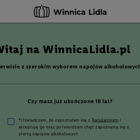
-20 ZŁ ZA NEWSLETTER –
ZAPISZ SIĘ
Szukaj
% Promocje %
Ostatnie sztuki
Nowości
itaj na WinnicaLidla.pl
serwisie z szerokim wyborem napojów alkoholowych
Czy masz już ukończone 18 lat?
pszy przepis na koktajl T
*Oświadczam, że zapoznałem się z
Regulaminem
i
akceptuję go oraz potwierdzam chęć zapoznania się z
ofertą napojów alkoholowych