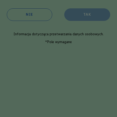
NIE
TAK
Informacja dotycząca
przetwarzania danych osobowych
.
*Pole wymagane
tóry powstał w Kanadzie w latach 20. XX wieku. Jest to mieszanka whisky, 
W tym artykule przedstawimy najlepszy przepis na koktajl Toronto, który 