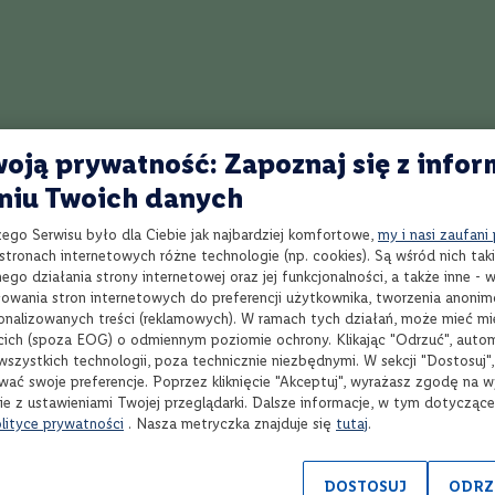
rzepis na The Godson
Przepis na Rob Roy
Przepis na Presbyteri
oją prywatność: Zapoznaj się z infor
drink Old Friend
Przepis na koktajl Blackthorn
Przepis na Three 
niu Twoich danych
Przepis na Behemoth
Przepis na balalaika
Przepis na Godfather
zego Serwisu było dla Ciebie jak najbardziej komfortowe,
my i nasi zaufani
tronach internetowych różne technologie (np. cookies). Są wśród nich taki
go działania strony internetowej oraz jej funkcjonalności, a także inne -
wania stron internetowych do preferencji użytkownika, tworzenia anoni
sonalizowanych treści (reklamowych). W ramach tych działań, może mieć mie
Najlepszy przepis na koktajl Hot Toddy Drink
N
cich (spoza EOG) o odmiennym poziomie ochrony. Klikając "Odrzuć", auto
wszystkich technologii, poza technicznie niezbędnymi. W sekcji "Dostosuj"
Najlepszy przepis na koktajl Chicago
N
wać swoje preferencje. Poprzez kliknięcie "Akceptuj", wyrażasz zgodę na 
ie z ustawieniami Twojej przeglądarki. Dalsze informacje, w tym dotycząc
Najlepszy przepis na koktajl Boston Tea Party
N
lityce prywatności
. Nasza metryczka znajduje się
tutaj
.
Najlepszy przepis na koktajl Illicit Affair
N
DOSTOSUJ
ODRZ