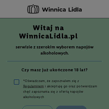
-20 ZŁ ZA NEWSLETTER –
ZAPISZ SIĘ
Witaj na
Szuka
Wina
WinnicaLidla.pl
S
Wina
Whisky
Rum
Alkohole mocne
m
serwisie z szerokim wyborem napojów
a
alkoholowych.
k
W
y
Czy masz już ukończone 18 lat?
t
r
a
*Oświadczam, że zapoznałem się z
w
Regulaminem
i akceptuję go oraz potwierdzam
n
Najlepszy przepis na koktajl
e
chęć zapoznania się z ofertą napojów
London Calling
alkoholowych
P
ó
ł