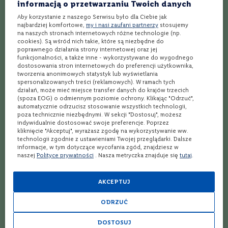
informacją o przetwarzaniu Twoich danych
C
Najlepszy przepis na koktajl Southside
Aby korzystanie z naszego Serwisu było dla Ciebie jak
a
najbardziej komfortowe,
my i nasi zaufani partnerzy
stosujemy
b
Najlepszy przepis na koktajl Strawberry Blonde
na naszych stronach internetowych różne technologie (np.
e
cookies). Są wśród nich takie, które są niezbędne do
r
poprawnego działania strony internetowej oraz jej
n
Najlepszy przepis na koktajl After Eight
funkcjonalności, a także inne - wykorzystywane do wygodnego
e
dostosowania stron internetowych do preferencji użytkownika,
t
Najlepszy przepis na koktajl K.G.B.
tworzenia anonimowych statystyk lub wyświetlania
S
spersonalizowanych treści (reklamowych). W ramach tych
a
działań, może mieć miejsce transfer danych do krajów trzecich
Najlepszy przepis na koktajl "Midnight Stroll"
u
(spoza EOG) o odmiennym poziomie ochrony. Klikając "Odrzuć",
v
automatycznie odrzucisz stosowanie wszystkich technologii,
i
poza technicznie niezbędnymi. W sekcji "Dostosuj", możesz
Najlepszy przepis na koktajl Flying Scotsman
g
indywidualnie dostosować swoje preferencje. Poprzez
n
kliknięcie "Akceptuj", wyrażasz zgodę na wykorzystywanie ww.
Najlepszy przepis na koktajl Clover Leaf
o
technologii zgodnie z ustawieniami Twojej przeglądarki. Dalsze
n
informacje, w tym dotyczące wycofania zgód, znajdziesz w
naszej
Polityce prywatności
. Nasza metryczka znajduje się
tutaj
.
Najlepszy przepis na koktajl The Business
M
e
Najlepszy przepis na koktajl Lemonhead
AKCEPTUJ
r
l
o
Najlepszy przepis na koktajl All Fall Down
ODRZUĆ
t
Najlepszy przepis na koktajl Pimms Drink
DOSTOSUJ
T