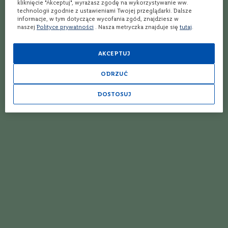
kliknięcie "Akceptuj", wyrażasz zgodę na wykorzystywanie ww.
W
technologii zgodnie z ustawieniami Twojej przeglądarki. Dalsze
ę
informacje, w tym dotyczące wycofania zgód, znajdziesz w
g
naszej
Polityce prywatności
. Nasza metryczka znajduje się
tutaj
.
r
y
AKCEPTUJ
N
i
4.6
(5 opinii)
ODRZUĆ
Ocena:
e
Wino
Wino
m
Esprit des Baptistins
Cava Semi-Seco, Rondel
DOSTOSUJ
c
Gold
y
Wytrawne
Półsłodkie
N
Czerwone
Musujące
,
Białe
o
Francja
Hiszpania
w
a
Wieloszczepowe
Wieloszczepowe
Z
e
l
6-ta szt. za 1 zł
a
59,99 zł
42,99 zł
n
d
i
a