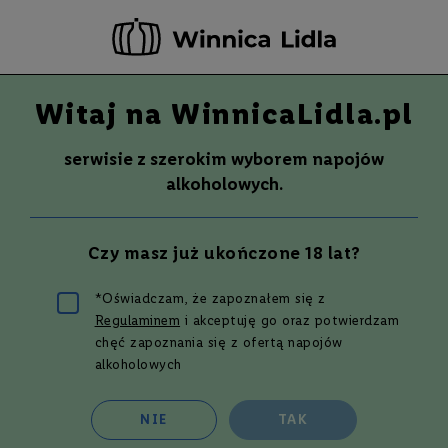
-20 ZŁ ZA NEWSLETTER –
ZAPISZ SIĘ
Witaj na WinnicaLidla.pl
Szuka
Wina
serwisie z szerokim wyborem napojów
S
Wina
Whisky
Rum
Alkohole mocne
alkoholowych.
m
a
k
Wieloszczepowe - strona 3
Czy masz już ukończone 18 lat?
W
y
t
*Oświadczam, że zapoznałem się z
r
Regulaminem
i akceptuję go oraz potwierdzam
a
w
Filtruj i sortuj
chęć zapoznania się z ofertą napojów
n
alkoholowych
e
Siatka
Lista
117
produktów
P
NIE
TAK
ó
ł