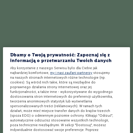
C
h
i
l
e
Wino
Wino
Château Pey de Pont
Château Beau-Site
A
(Médoc Cru Bourgeois)
u
s
Wytrawne
Wytrawne
t
Czerwone
Czerwone
r
Dbamy o Twoją prywatność: Zapoznaj się z
a
Francja
Francja
informacją o przetwarzaniu Twoich danych
l
Wieloszczepowe
Wieloszczepowe
i
Aby korzystanie z naszego Serwisu było dla Ciebie jak
a
najbardziej komfortowe,
my i nasi zaufani partnerzy
stosujemy
na naszych stronach internetowych różne technologie (np.
6-ta szt. za 1 zł
6-ta szt. za 1 zł
P
cookies). Są wśród nich takie, które są niezbędne do
59,99 zł
74,99 zł
o
poprawnego działania strony internetowej oraz jej
funkcjonalności, a także inne - wykorzystywane do wygodnego
r
dostosowania stron internetowych do preferencji użytkownika,
t
tworzenia anonimowych statystyk lub wyświetlania
u
spersonalizowanych treści (reklamowych). W ramach tych
g
działań, może mieć miejsce transfer danych do krajów trzecich
a
(spoza EOG) o odmiennym poziomie ochrony. Klikając "Odrzuć",
l
automatycznie odrzucisz stosowanie wszystkich technologii,
i
poza technicznie niezbędnymi. W sekcji "Dostosuj", możesz
a
indywidualnie dostosować swoje preferencje. Poprzez