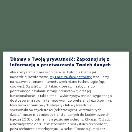
w ustach.
e
S
z
a
Jakie potrawy podawać z winem
m
p
Baron de Lestac
a
n
y
Czerwone wino Baron de Lestac doskonale komponuje się z
przyrządzanymi na grillu mięsami, pieczenią wołową lub
Dbamy o Twoją prywatność: Zapoznaj się z
P
informacją o przetwarzaniu Twoich danych
r
pasztetem z dziczyzny. Wino to smakuje również w
o
połączeniach z podwędzaną szynką lub twardym,
Aby korzystanie z naszego Serwisu było dla Ciebie jak
s
najbardziej komfortowe,
my i nasi zaufani partnerzy
stosujemy
dojrzewającym serem. Podawanie trunku zalecane jest w
e
na naszych stronach internetowych różne technologie (np.
c
temperaturze 16-18°C po wcześniejszym napowietrzaniu.
cookies). Są wśród nich takie, które są niezbędne do
c
poprawnego działania strony internetowej oraz jej
o
funkcjonalności, a także inne - wykorzystywane do wygodnego
dostosowania stron internetowych do preferencji użytkownika,
W
tworzenia anonimowych statystyk lub wyświetlania
spersonalizowanych treści (reklamowych). W ramach tych
i
działań, może mieć miejsce transfer danych do krajów trzecich
n
Jak działa Winnica Lidla?
(spoza EOG) o odmiennym poziomie ochrony. Klikając "Odrzuć",
o
automatycznie odrzucisz stosowanie wszystkich technologii,
w
poza technicznie niezbędnymi. W sekcji "Dostosuj", możesz
z
Wybierz produkty
Wybierz sklep
Kup i odbierz