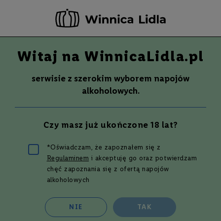
-20 ZŁ ZA NEWSLETTER –
ZAPISZ SIĘ
Witaj na WinnicaLidla.pl
Szuka
Wina
serwisie z szerokim wyborem napojów
S
Wina
Whisky
Rum
Alkohole mocne
alkoholowych.
m
a
k
Wino
BARON DE LESTAC
750 ml
Czy masz już ukończone 18 lat?
W
y
t
Przejdź
*Oświadczam, że zapoznałem się z
r
na
Regulaminem
i akceptuję go oraz potwierdzam
a
koniec
w
chęć zapoznania się z ofertą napojów
galerii
n
alkoholowych
e
P
NIE
TAK
ó
ł