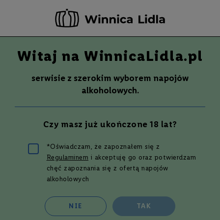
-20 ZŁ ZA NEWSLETTER –
ZAPISZ SIĘ
Witaj na WinnicaLidla.pl
Szuka
Wina
serwisie z szerokim wyborem napojów
S
Wina
Whisky
Rum
Alkohole mocne
alkoholowych.
m
a
k
Wino
CIENTOQUINCE RED BLEND,
Czy masz już ukończone 18 lat?
W
BODEGAS LA ROSA
y
750 ml
t
*Oświadczam, że zapoznałem się z
r
Regulaminem
i akceptuję go oraz potwierdzam
Przejdź
a
w
na
chęć zapoznania się z ofertą napojów
n
koniec
alkoholowych
e
galerii
P
NIE
TAK
ó
ł