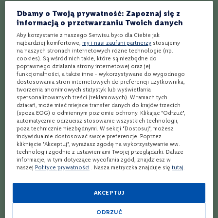
podkreślają jego złożoną strukturę, prowadząc do długiego,
e
Dbamy o Twoją prywatność: Zapoznaj się z
wytrawnego finiszu.
informacją o przetwarzaniu Twoich danych
S
z
Aby korzystanie z naszego Serwisu było dla Ciebie jak
a
najbardziej komfortowe,
my i nasi zaufani partnerzy
stosujemy
m
na naszych stronach internetowych różne technologie (np.
Połączenia kulinarne z winem
p
cookies). Są wśród nich takie, które są niezbędne do
a
poprawnego działania strony internetowej oraz jej
Cientoquince Red Blend,
n
funkcjonalności, a także inne - wykorzystywane do wygodnego
y
Bodegas La Rosa
dostosowania stron internetowych do preferencji użytkownika,
tworzenia anonimowych statystyk lub wyświetlania
spersonalizowanych treści (reklamowych). W ramach tych
P
działań, może mieć miejsce transfer danych do krajów trzecich
r
Cientoquince Red Blend dobrze smakuje w zestawieniach z
(spoza EOG) o odmiennym poziomie ochrony. Klikając "Odrzuć",
o
wołowiną, dziczyzną i jagnięciną. Wysoka zawartość alkoholu
automatycznie odrzucisz stosowanie wszystkich technologii,
s
poza technicznie niezbędnymi. W sekcji "Dostosuj", możesz
korzystnie wpłynie na ekspresję pikantnego smaku potrawy.
e
indywidualnie dostosować swoje preferencje. Poprzez
c
Wino to sprawdzi się także z serami o wyrazistym charakterze.
kliknięcie "Akceptuj", wyrażasz zgodę na wykorzystywanie ww.
c
technologii zgodnie z ustawieniami Twojej przeglądarki. Dalsze
Zalecana temperatura serwowania wynosi 16-18°C.
o
informacje, w tym dotyczące wycofania zgód, znajdziesz w
naszej
Polityce prywatności
. Nasza metryczka znajduje się
tutaj
.
W
i
n
AKCEPTUJ
o
Jak działa Winnica Lidla?
w
ODRZUĆ
z