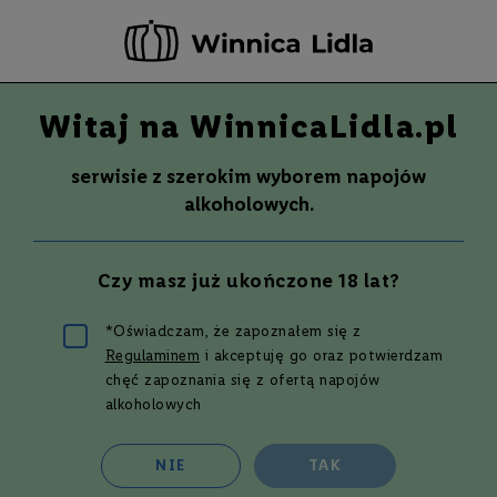
-20 ZŁ ZA NEWSLETTER –
ZAPISZ SIĘ
Witaj na WinnicaLidla.pl
Szuka
Wina
serwisie z szerokim wyborem napojów
S
Wina
Whisky
Rum
Alkohole mocne
alkoholowych.
m
a
k
Wino
RIOJA RESERVA, SOLAR VIEJO
750 ml
Czy masz już ukończone 18 lat?
W
y
t
Przejdź
*Oświadczam, że zapoznałem się z
r
na
Regulaminem
i akceptuję go oraz potwierdzam
a
koniec
w
chęć zapoznania się z ofertą napojów
galerii
n
alkoholowych
e
P
NIE
TAK
ó
ł