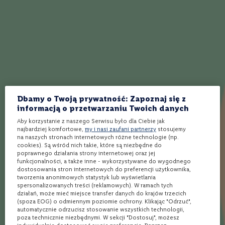
a także z serami o intensywnym smaku. Rioja Reserva jest
o
n
często uważana za jedno z najlepszych win Hiszpanii. Stanowi
e
doskonały wybór na prezent. Opisywany trunek cechuje
dojrzały bukiet z aromatami owoców leśnych, suszonych
W
i
grzybów, siana, skóry i kawy. W ustach jest wyraźnie cierpkie i
n
mocno rozgrzewające. Przed podaniem wymaga
o
r
napowietrzenia.
ó
ż
Dbamy o Twoją prywatność: Zapoznaj się z
o
informacją o przetwarzaniu Twoich danych
w
Jak działa Winnica Lidla?
e
Aby korzystanie z naszego Serwisu było dla Ciebie jak
najbardziej komfortowe,
my i nasi zaufani partnerzy
stosujemy
W
na naszych stronach internetowych różne technologie (np.
Wybierz produkty
Wybierz sklep
Kup i odbierz
i
cookies). Są wśród nich takie, które są niezbędne do
poprawnego działania strony internetowej oraz jej
n
funkcjonalności, a także inne - wykorzystywane do wygodnego
o
dostosowania stron internetowych do preferencji użytkownika,
m
tworzenia anonimowych statystyk lub wyświetlania
u
spersonalizowanych treści (reklamowych). W ramach tych
Ponad 1900 alkoholi
Rezerwacja
Bezpłatna dostawa
s
spoza półki w sklepie
online w 3 min*
nawet w 24h** do
działań, może mieć miejsce transfer danych do krajów trzecich
u
Twojego Lidla
(spoza EOG) o odmiennym poziomie ochrony. Klikając "Odrzuć",
j
automatycznie odrzucisz stosowanie wszystkich technologii,
ą
poza technicznie niezbędnymi. W sekcji "Dostosuj", możesz
c