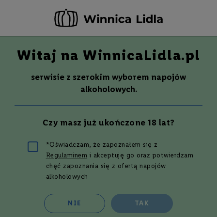
-20 ZŁ ZA NEWSLETTER –
ZAPISZ SIĘ
Witaj na WinnicaLidla.pl
Szuka
Wina
serwisie z szerokim wyborem napojów
S
Wina
Whisky
Rum
Alkohole mocne
alkoholowych.
m
a
k
Tibolddaróc, Borsod-Abaúj-
Czy masz już ukończone 18 lat?
W
Zemplén
y
t
*Oświadczam, że zapoznałem się z
r
Regulaminem
i akceptuję go oraz potwierdzam
a
w
chęć zapoznania się z ofertą napojów
n
alkoholowych
e
P
Nie znaleźliśmy produktu spełniającego zadane
NIE
TAK
ó
kryteria wyszukiwania.
ł