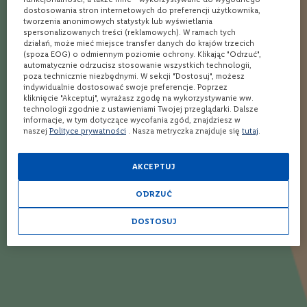
Martini: drink o wielu obliczach!
w
dostosowania stron internetowych do preferencji użytkownika,
6 przepisów
tworzenia anonimowych statystyk lub wyświetlania
a
spersonalizowanych treści (reklamowych). W ramach tych
n
Long Island Iced Tea – przepis
działań, może mieć miejsce transfer danych do krajów trzecich
e
na drink
(spoza EOG) o odmiennym poziomie ochrony. Klikając "Odrzuć",
0
automatycznie odrzucisz stosowanie wszystkich technologii,
%
poza technicznie niezbędnymi. W sekcji "Dostosuj", możesz
indywidualnie dostosować swoje preferencje. Poprzez
W
kliknięcie "Akceptuj", wyrażasz zgodę na wykorzystywanie ww.
i
technologii zgodnie z ustawieniami Twojej przeglądarki. Dalsze
n
informacje, w tym dotyczące wycofania zgód, znajdziesz w
o
naszej
Polityce prywatności
. Nasza metryczka znajduje się
tutaj
.
b
i
a
AKCEPTUJ
ł
e
ODRZUĆ
W
DOSTOSUJ
i
n
o
c
z
e
r
w