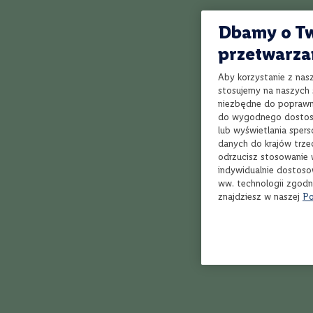
Bordeaux
Rioja
Dbamy o Tw
Toskania
43%
przetwarza
Piemont
Aby korzystanie z nas
Dolina
stosujemy na naszych s
Rodanu
niezbędne do poprawne
Marlborough
do wygodnego dostoso
lub wyświetlania sper
Veneto
danych do krajów trze
Whis
Apulia
odrzucisz stosowanie 
Two
indywidualnie dostoso
Kalifornia
| Z
ww. technologii zgodn
Styl
znajdziesz w naszej
Po
Owocowe,
delikatne
10
Orzeźwiające,
soczyste
Klasyczne,
zrównoważone
Aromatyczne,