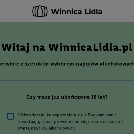
rwuj teraz - odbierz i opłać już w następnym dniu roboczym w wybranym sk
-20 ZŁ ZA NEWSLETTER –
ZAPISZ SIĘ
Szukaj
% Promocje %
Ostatnie sztuki
Nowości
Witaj na WinnicaLidla.pl
cks
serwisie z szerokim wyborem napojów alkoholowych
6
produktów
Czy masz już ukończone 18 lat?
Irlandia
*Oświadczam, że zapoznałem się z
Regulaminem
i
akceptuję go oraz potwierdzam chęć zapoznania się z
Blended
ofertą napojów alkoholowych