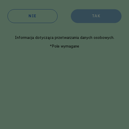
Zawartość Alkoholu
64
NIE
TAK
Informacja dotycząca
przetwarzania danych osobowych
.
Porównaj
ky
Whi
*Pole wymagane
 Stacks The First Cut | 0,7 L | 43%
Tw
6
ml
9,99 zł
2
Dodaj
Irlandia
Single Malt