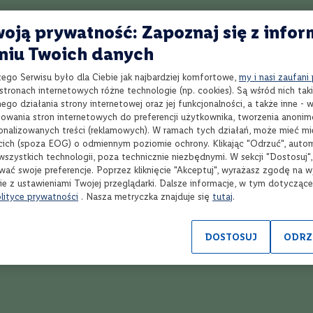
Single Malt
oją prywatność: Zapoznaj się z infor
Zawartość Alkoholu
43
niu Twoich danych
zego Serwisu było dla Ciebie jak najbardziej komfortowe,
my i nasi zaufani
tronach internetowych różne technologie (np. cookies). Są wśród nich taki
go działania strony internetowej oraz jej funkcjonalności, a także inne -
wania stron internetowych do preferencji użytkownika, tworzenia anoni
sonalizowanych treści (reklamowych). W ramach tych działań, może mieć mie
Porównaj
cich (spoza EOG) o odmiennym poziomie ochrony. Klikając "Odrzuć", auto
ky
Whi
wszystkich technologii, poza technicznie niezbędnymi. W sekcji "Dostosuj"
 Stacks - Dram In A Can Single Malt
Tw
wać swoje preferencje. Poprzez kliknięcie "Akceptuj", wyrażasz zgodę na 
estaw | 4x0,1L | 43%
Ze
4x 100 ml
ie z ustawieniami Twojej przeglądarki. Dalsze informacje, w tym dotycząc
lityce prywatności
. Nasza metryczka znajduje się
tutaj
.
5,99 zł
9
Dodaj
DOSTOSUJ
ODRZ