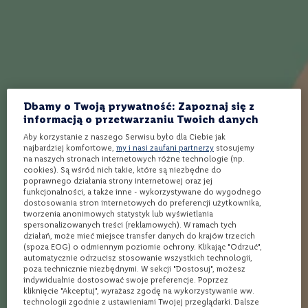
Wino białe półwytrawne
Sake
w
a
Whisky 30 letnia
Koniak na prezent
n
Whisky 25 letnia
Gotowe drinki
e
0
%
Zobacz wpisy blogowe:
W
Dbamy o Twoją prywatność: Zapoznaj się z
i
Jak pić wódkę? Poradnik!
Kwaśne drinki – idealne na lato!
n
informacją o przetwarzaniu Twoich danych
21 przepisów!
o
Wino czerwone wytrawne –
Aby korzystanie z naszego Serwisu było dla Ciebie jak
b
jakie wybrać? 8 najlepszych
Drinki z wódką na lato – 7
najbardziej komfortowe,
my i nasi zaufani partnerzy
stosujemy
i
typów!
przepisów na sukces!
na naszych stronach internetowych różne technologie (np.
a
cookies). Są wśród nich takie, które są niezbędne do
ł
Wino bez siarczynów – fakty i
Drinki z rumem ciemnym – 3
poprawnego działania strony internetowej oraz jej
e
mity
najciekawsze
funkcjonalności, a także inne - wykorzystywane do wygodnego
dostosowania stron internetowych do preferencji użytkownika,
Słodkie drinki z wódką – 3
Drinki z Metaxą - 3 najciekawsze
W
tworzenia anonimowych statystyk lub wyświetlania
i
najlepsze przepisy!
spersonalizowanych treści (reklamowych). W ramach tych
Drinki z Gorzką Żołądkową! 11
n
działań, może mieć miejsce transfer danych do krajów trzecich
Poncz – jak zrobić? 9
przepisów!
o
(spoza EOG) o odmiennym poziomie ochrony. Klikając "Odrzuć",
nietuzinkowych przepisów na
automatycznie odrzucisz stosowanie wszystkich technologii,
c
Dobre wino z WinnicaLidla.pl —
poza technicznie niezbędnymi. W sekcji "Dostosuj", możesz
z
imprezę!
6 propozycji
indywidualnie dostosować swoje preferencje. Poprzez
e
Najlepszy przepis na nalewkę
kliknięcie "Akceptuj", wyrażasz zgodę na wykorzystywanie ww.
r
Bourbon a whisky – co musisz
technologii zgodnie z ustawieniami Twojej przeglądarki. Dalsze
śliwkową na wódce
w