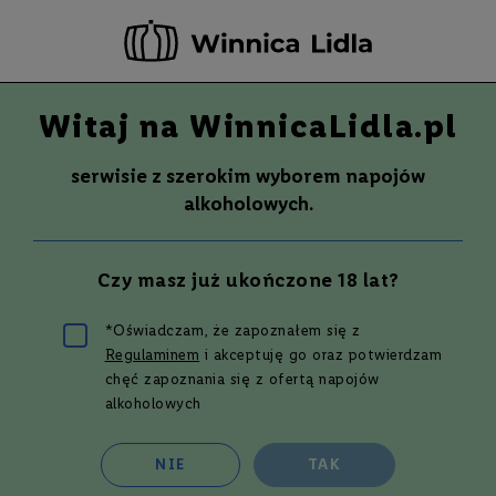
-20 ZŁ ZA NEWSLETTER –
ZAPISZ SIĘ
Witaj na WinnicaLidla.pl
Szuka
Wina
serwisie z szerokim wyborem napojów
S
Wina
Whisky
Rum
Alkohole mocne
alkoholowych.
m
a
k
Knockando
Czy masz już ukończone 18 lat?
W
y
t
*Oświadczam, że zapoznałem się z
r
Regulaminem
i akceptuję go oraz potwierdzam
a
w
chęć zapoznania się z ofertą napojów
n
alkoholowych
e
Siatka
Lista
1
produkt
P
NIE
TAK
ó
ł