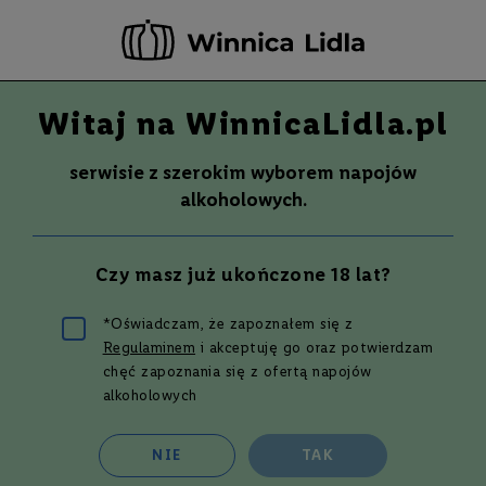
-20 ZŁ ZA NEWSLETTER –
ZAPISZ SIĘ
Witaj na WinnicaLidla.pl
Szuka
Wina
serwisie z szerokim wyborem napojów
S
Wina
Whisky
Rum
Alkohole mocne
alkoholowych.
m
a
k
Boulard
Czy masz już ukończone 18 lat?
W
y
t
*Oświadczam, że zapoznałem się z
r
Regulaminem
i akceptuję go oraz potwierdzam
a
w
Filtruj i sortuj
chęć zapoznania się z ofertą napojów
n
alkoholowych
e
Siatka
Lista
3
produkty
P
NIE
TAK
ó
ł