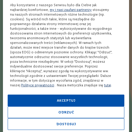
Wino czerwone półsłodkie
Wódka 0,7
o
Aby korzystanie z naszego Serwisu było dla Ciebie jak
n
Wino białe wytrawne
Wódka 0,5
najbardziej komfortowe,
my i nasi zaufani partnerzy
stosujemy
e
na naszych stronach internetowych różne technologie (np.
Wino białe slodkie
Tequila 100% Agave
cookies). Są wśród nich takie, które są niezbędne do
poprawnego działania strony internetowej oraz jej
W
Wino białe półwytrawne
Sake
funkcjonalności, a także inne - wykorzystywane do wygodnego
i
dostosowania stron internetowych do preferencji użytkownika,
n
Whisky 30 letnia
Koniak na prezent
tworzenia anonimowych statystyk lub wyświetlania
o
spersonalizowanych treści (reklamowych). W ramach tych
Whisky 25 letnia
Gotowe drinki
r
działań, może mieć miejsce transfer danych do krajów trzecich
ó
(spoza EOG) o odmiennym poziomie ochrony. Klikając "Odrzuć",
ż
automatycznie odrzucisz stosowanie wszystkich technologii,
o
Zobacz wpisy blogowe:
poza technicznie niezbędnymi. W sekcji "Dostosuj", możesz
w
indywidualnie dostosować swoje preferencje. Poprzez
e
kliknięcie "Akceptuj", wyrażasz zgodę na wykorzystywanie ww.
Jak pić wódkę? Poradnik!
Kwaśne drinki – idealne na lato!
technologii zgodnie z ustawieniami Twojej przeglądarki. Dalsze
21 przepisów!
W
informacje, w tym dotyczące wycofania zgód, znajdziesz w
Wino czerwone wytrawne –
i
naszej
Polityce prywatności
. Nasza metryczka znajduje się
tutaj
.
jakie wybrać? 8 najlepszych
Drinki z wódką na lato – 7
n
typów!
przepisów na sukces!
o
m
AKCEPTUJ
Wino bez siarczynów – fakty i
Drinki z rumem ciemnym – 3
u
mity
najciekawsze
s
ODRZUĆ
Słodkie drinki z wódką – 3
Drinki z Metaxą - 3 najciekawsze
u
j
najlepsze przepisy!
Drinki z Gorzką Żołądkową! 11
DOSTOSUJ
ą
Poncz – jak zrobić? 9
przepisów!
c